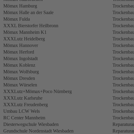
Mömax Hamburg
Trockenbau
Mömax Halle an der Saale
Trockenbau
Mömax Fulda
Trockenbau
XXXL Bierstorfer Heilbronn
Trockenbau
Mömax Mannheim K1
Trockenbau
XXXLutz Heidelberg
Trockenbau
Mömax Hannover
Trockenbau
Mömax Herford
Trockenbau
Mömax Ingolstadt
Trockenbau
Mömax Koblenz
Trockenbau
Mömax Wolfsburg
Trockenbau
Mömax Dresden
Trockenbau
Mömax Würselen
Trockenbau
XXXLutz+Mömax+Poco Nürnberg
Trockenbau
XXXLutz Karlsruhe
Trockenbau
XXXLutz Freudenberg
Trockenbau
Umbau LCW Wels
Trockenbau
RC Center Mannheim
Trockenbau
Diesterwegschule Wiesbaden
Reparatura
Grundschule Nordenstadt Wiesbaden
Reparatura