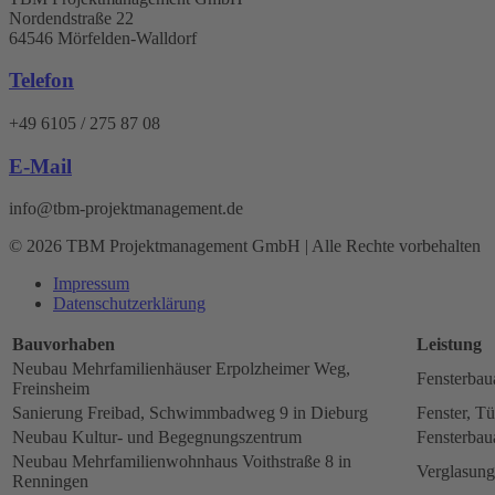
Nordendstraße 22
64546 Mörfelden-Walldorf
Telefon
+49 6105 / 275 87 08
E-Mail
info@tbm-projektmanagement.de
© 2026 TBM Projektmanagement GmbH | Alle Rechte vorbehalten
Impressum
Datenschutz­erklärung
Bauvorhaben
Leistung
Neubau Mehrfamilienhäuser Erpolzheimer Weg,
Fensterbau
Freinsheim
Sanierung Freibad, Schwimmbadweg 9 in Dieburg
Fenster, Tü
Neubau Kultur- und Begegnungszentrum
Fensterbau
Neubau Mehrfamilienwohnhaus Voithstraße 8 in
Verglasung
Renningen