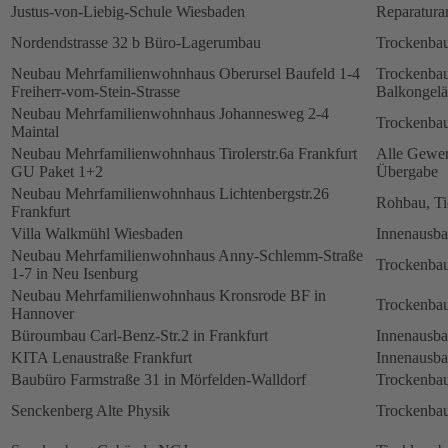
Justus-von-Liebig-Schule Wiesbaden
Reparatura
Nordendstrasse 32 b Büro-Lagerumbau
Trockenbau
Neubau Mehrfamilienwohnhaus Oberursel Baufeld 1-4
Trockenbau
Freiherr-vom-Stein-Strasse
Balkongelä
Neubau Mehrfamilienwohnhaus Johannesweg 2-4
Trockenbau
Maintal
Neubau Mehrfamilienwohnhaus Tirolerstr.6a Frankfurt
Alle Gewerk
GU Paket 1+2
Übergabe
Neubau Mehrfamilienwohnhaus Lichtenbergstr.26
Rohbau, Ti
Frankfurt
Villa Walkmühl Wiesbaden
Innenausb
Neubau Mehrfamilienwohnhaus Anny-Schlemm-Straße
Trockenbau
1-7 in Neu Isenburg
Neubau Mehrfamilienwohnhaus Kronsrode BF in
Trockenbau
Hannover
Büroumbau Carl-Benz-Str.2 in Frankfurt
Innenausb
KITA Lenaustraße Frankfurt
Innenausb
Baubüro Farmstraße 31 in Mörfelden-Walldorf
Trockenbau
Senckenberg Alte Physik
Trockenbau