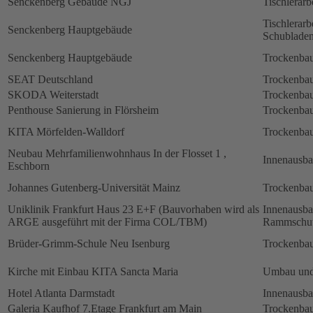
Senckenberg Gebäude NGJ
Tischlerarb
Tischlerarb
Senckenberg Hauptgebäude
Schubladen
Senckenberg Hauptgebäude
Trockenbau
SEAT Deutschland
Trockenbau
SKODA Weiterstadt
Trockenbau
Penthouse Sanierung in Flörsheim
Trockenbau
KITA Mörfelden-Walldorf
Trockenbau
Neubau Mehrfamilienwohnhaus In der Flosset 1 ,
Innenausb
Eschborn
Johannes Gutenberg-Universität Mainz
Trockenbau
Uniklinik Frankfurt Haus 23 E+F (Bauvorhaben wird als
Innenausb
ARGE ausgeführt mit der Firma COL/TBM)
Rammschut
Brüder-Grimm-Schule Neu Isenburg
Trockenbau
Kirche mit Einbau KITA Sancta Maria
Umbau und
Hotel Atlanta Darmstadt
Innenausb
Galeria Kaufhof 7.Etage Frankfurt am Main
Trockenbau