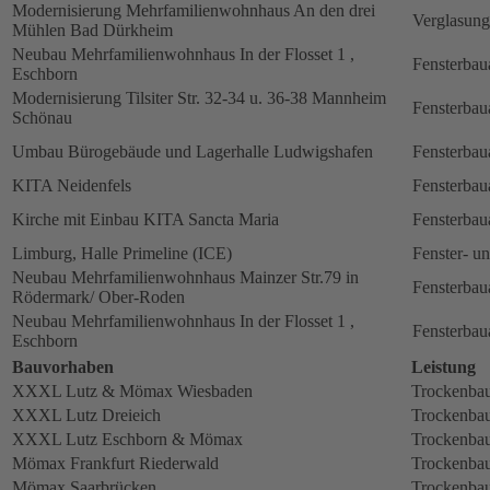
Modernisierung Mehrfamilienwohnhaus An den drei
Verglasung
Mühlen Bad Dürkheim
Neubau Mehrfamilienwohnhaus In der Flosset 1 ,
Fensterbau
Eschborn
Modernisierung Tilsiter Str. 32-34 u. 36-38 Mannheim
Fensterbau
Schönau
Umbau Bürogebäude und Lagerhalle Ludwigshafen
Fensterbau
KITA Neidenfels
Fensterbau
Kirche mit Einbau KITA Sancta Maria
Fensterbau
Limburg, Halle Primeline (ICE)
Fenster- u
Neubau Mehrfamilienwohnhaus Mainzer Str.79 in
Fensterbau
Rödermark/ Ober-Roden
Neubau Mehrfamilienwohnhaus In der Flosset 1 ,
Fensterbau
Eschborn
Bauvorhaben
Leistung
XXXL Lutz & Mömax Wiesbaden
Trockenbau
XXXL Lutz Dreieich
Trockenbau
XXXL Lutz Eschborn & Mömax
Trockenbau
Mömax Frankfurt Riederwald
Trockenbau
Mömax Saarbrücken
Trockenbau