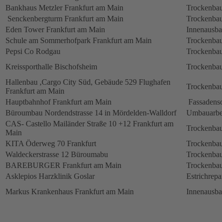
Bankhaus Metzler Frankfurt am Main
Trockenbau
Senckenbergturm Frankfurt am Main
Trockenbau
Eden Tower Frankfurt am Main
Innenausba
Schule am Sommerhofpark Frankfurt am Main
Trockenbau
Pepsi Co Rodgau
Trockenbau
Kreissporthalle Bischofsheim
Trockenbau
Hallenbau ,Cargo City Süd, Gebäude 529 Flughafen
Trockenbau
Frankfurt am Main
Hauptbahnhof Frankfurt am Main
Fassadens
Büroumbau Nordendstrasse 14 in Mördelden-Walldorf
Umbauarbe
CAS- Castello Mailänder Straße 10 +12 Frankfurt am
Trockenbau
Main
KITA Öderweg 70 Frankfurt
Trockenbau
Waldeckerstrasse 12 Büroumabu
Trockenbau
BAREBURGER Frankfurt am Main
Trockenbau
Asklepios Harzklinik Goslar
Estrichrepa
Markus Krankenhaus Frankfurt am Main
Innenausb