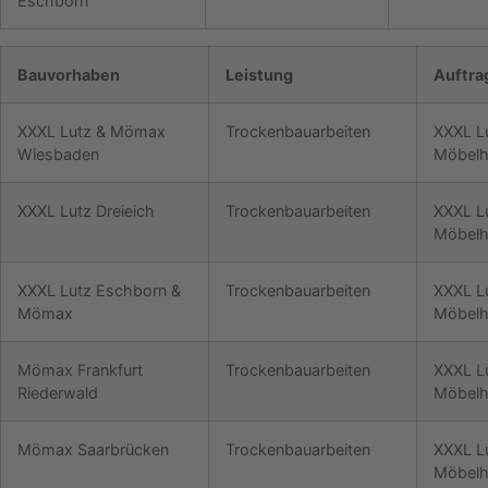
Eschborn
Bauvorhaben
Leistung
Auftra
XXXL Lutz & Mömax
Trockenbauarbeiten
XXXL L
Wiesbaden
Möbelh
XXXL Lutz Dreieich
Trockenbauarbeiten
XXXL L
Möbelh
XXXL Lutz Eschborn &
Trockenbauarbeiten
XXXL L
Mömax
Möbelh
Mömax Frankfurt
Trockenbauarbeiten
XXXL L
Riederwald
Möbelh
Mömax Saarbrücken
Trockenbauarbeiten
XXXL L
Möbelh