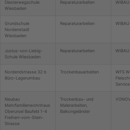
Diesterwegschule
Reparaturarbeiten
WIBAU
Wiesbaden
Grundschule
Reparaturarbeiten
WIBAU
Nordenstadt
Wiesbaden
Justus-von-Liebig-
Reparaturarbeiten
WIBAU
Schule Wiesbaden
Nordendstrasse 32 b
Trockenbauarbeiten
WFS Wu
Büro-Lagerumbau
Fleisc
Servic
Neubau
Trockenbau- und
VONOV
Mehrfamilienwohnhaus
Malerarbeiten,
Oberursel Baufeld 1-4
Balkongeländer
Freiherr-vom-Stein-
Strasse