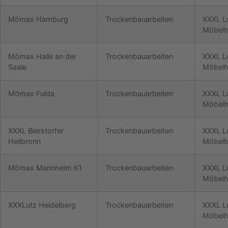
Mömax Hamburg
Trockenbauarbeiten
XXXL L
Möbelh
Mömax Halle an der
Trockenbauarbeiten
XXXL L
Saale
Möbelh
Mömax Fulda
Trockenbauarbeiten
XXXL L
Möbelh
XXXL Bierstorfer
Trockenbauarbeiten
XXXL L
Heilbronn
Möbelh
Mömax Mannheim K1
Trockenbauarbeiten
XXXL L
Möbelh
XXXLutz Heidelberg
Trockenbauarbeiten
XXXL L
Möbelh