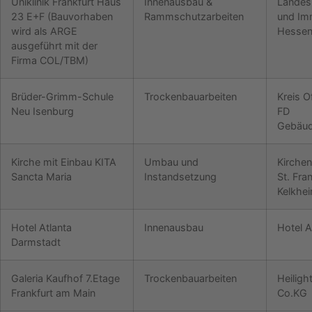
Uniklinik Frankfurt Haus
Innenausbau &
Landes
23 E+F (Bauvorhaben
Rammschutzarbeiten
und Im
wird als ARGE
Hesse
ausgeführt mit der
Firma COL/TBM)
Brüder-Grimm-Schule
Trockenbauarbeiten
Kreis O
Neu Isenburg
FD
Gebäud
Kirche mit Einbau KITA
Umbau und
Kirche
Sancta Maria
Instandsetzung
St. Fra
Kelkhe
Hotel Atlanta
Innenausbau
Hotel A
Darmstadt
Galeria Kaufhof 7.Etage
Trockenbauarbeiten
Heilig
Frankfurt am Main
Co.KG