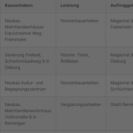
Bauvorhaben
Leistung
Auftragge
Neubau
Fensterbauarbeiten
Magistrat 
Mehrfamilienhäuser
Freinshei
Erpolzheimer Weg,
Freinsheim
Sanierung Freibad,
Fenster, Türen,
Magistrat d
Schwimmbadweg 9 in
Rollläden
Dieburg
Dieburg
Neubau Kultur- und
Fensterbauarbeiten
Magistrat d
Begegnungszentrum
Schlüchter
Neubau
Verglasungsarbeiten
Stadt Renn
Mehrfamilienwohnhaus
Voithstraße 8 in
Renningen