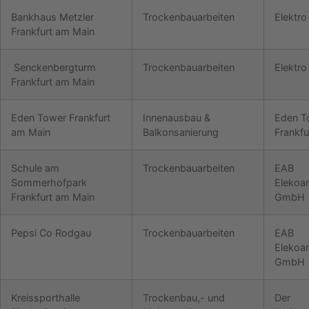
Bankhaus Metzler
Trockenbauarbeiten
Elektro
Frankfurt am Main
Senckenbergturm
Trockenbauarbeiten
Elektro
Frankfurt am Main
Eden Tower Frankfurt
Innenausbau &
Eden T
am Main
Balkonsanierung
Frankfur
Schule am
Trockenbauarbeiten
EAB
Sommerhofpark
Elekoa
Frankfurt am Main
GmbH
Pepsi Co Rodgau
Trockenbauarbeiten
EAB
Elekoa
GmbH
Kreissporthalle
Trockenbau,- und
Der