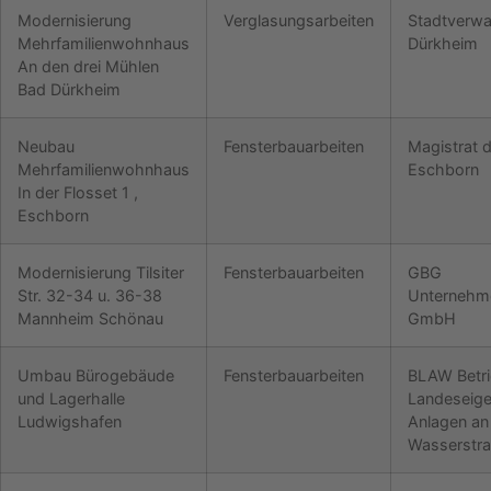
Modernisierung
Verglasungsarbeiten
Stadtverwa
Mehrfamilienwohnhaus
Dürkheim
An den drei Mühlen
Bad Dürkheim
Neubau
Fensterbauarbeiten
Magistrat d
Mehrfamilienwohnhaus
Eschborn
In der Flosset 1 ,
Eschborn
Modernisierung Tilsiter
Fensterbauarbeiten
GBG
Str. 32-34 u. 36-38
Unternehm
Mannheim Schönau
GmbH
Umbau Bürogebäude
Fensterbauarbeiten
BLAW Betr
und Lagerhalle
Landeseig
Ludwigshafen
Anlagen an
Wasserstr