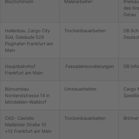
Bischofsheim
Malerarbeiten
Kreisa
des Kr
Gerau
Hallenbau ,Cargo City
Trockenbauarbeiten
DB Sch
Süd, Gebäude 529
Deutsc
Flughafen Frankfurt am
Main
Hauptbahnhof
Fassadensondierungen
DB Inf
Frankfurt am Main
Büroumbau
Umbauarbeiten
Cargo 
Nordendstrasse 14 in
Spedit
Mördelden-Walldorf
CAS- Castello
Trockenbauarbeiten
Brömer
Mailänder Straße 10
+12 Frankfurt am Main