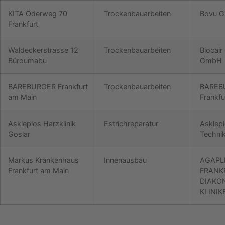
KITA Öderweg 70
Trockenbauarbeiten
Bovu 
Frankfurt
Waldeckerstrasse 12
Trockenbauarbeiten
Biocai
Büroumabu
GmbH
BAREBURGER Frankfurt
Trockenbauarbeiten
BAREB
am Main
Frankf
Asklepios Harzklinik
Estrichreparatur
Asklepi
Goslar
Techni
Markus Krankenhaus
Innenausbau
AGAPL
Frankfurt am Main
FRANK
DIAKO
KLINI