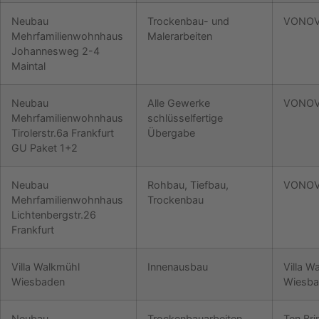
Neubau
Trockenbau- und
VONOV
Mehrfamilienwohnhaus
Malerarbeiten
Johannesweg 2-4
Maintal
Neubau
Alle Gewerke
VONOV
Mehrfamilienwohnhaus
schlüsselfertige
Tirolerstr.6a Frankfurt
Übergabe
GU Paket 1+2
Neubau
Rohbau, Tiefbau,
VONOV
Mehrfamilienwohnhaus
Trockenbau
Lichtenbergstr.26
Frankfurt
Villa Walkmühl
Innenausbau
Villa W
Wiesbaden
Wiesb
Neubau
Trockenbauarbeiten
Ten Bri