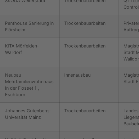
SKODA Weiterstadt
Trockenbauarbeiten
Q1 Tech
Contro
Penthouse Sanierung in
Trockenbauarbeiten
Private
Flörsheim
Auftra
KITA Mörfelden-
Trockenbauarbeiten
Magistr
Walldorf
Stadt 
Walldor
Neubau
Innenausbau
Magistr
Mehrfamilienwohnhaus
Stadt 
In der Flosset 1 ,
Eschborn
Johannes Gutenberg-
Trockenbauarbeiten
Landes
Universität Mainz
Liegen
Baubet