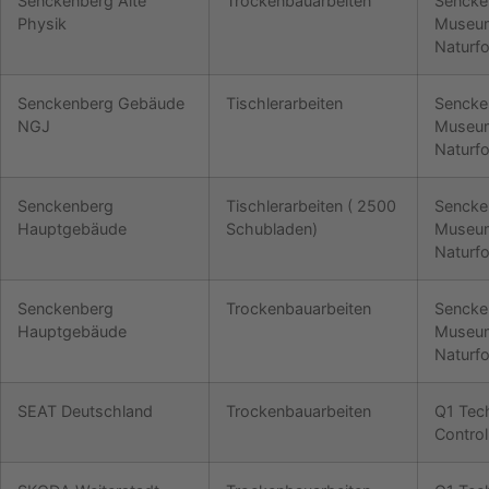
Senckenberg Alte
Trockenbauarbeiten
Sencke
Physik
Museum
Naturf
Senckenberg Gebäude
Tischlerarbeiten
Sencke
NGJ
Museum
Naturf
Senckenberg
Tischlerarbeiten ( 2500
Sencke
Hauptgebäude
Schubladen)
Museum
Naturf
Senckenberg
Trockenbauarbeiten
Sencke
Hauptgebäude
Museum
Naturf
SEAT Deutschland
Trockenbauarbeiten
Q1 Tech
Contro