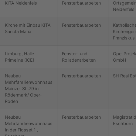
KITA Neidenfels
Fensterbauarbeiten
Ortsgemei
Neidenfels
Kirche mit Einbau KITA
Fensterbauarbeiten
Katholisch
Sancta Maria
Kirchengem
Franziskus
Limburg, Halle
Fenster- und
Opel Proje
Primeline (ICE)
Rolladenarbeiten
GmbH
Neubau
Fensterbauarbeiten
SH Real E
Mehrfamilienwohnhaus
Mainzer Str.79 in
Rödermark/ Ober-
Roden
Neubau
Fensterbauarbeiten
Magistrat d
Mehrfamilienwohnhaus
Eschborn
In der Flosset 1 ,