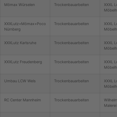
Mömax Würselen
Trockenbauarbeiten
XXXL L
Möbelh
XXXLutz+Mömax+Poco
Trockenbauarbeiten
XXXL L
Nürnberg
Möbelh
XXXLutz Karlsruhe
Trockenbauarbeiten
XXXL L
Möbelh
XXXLutz Freudenberg
Trockenbauarbeiten
XXXL L
Möbelh
Umbau LCW Wels
Trockenbauarbeiten
XXXL L
Möbelh
RC Center Mannheim
Trockenbauarbeiten
Wilhel
Malere