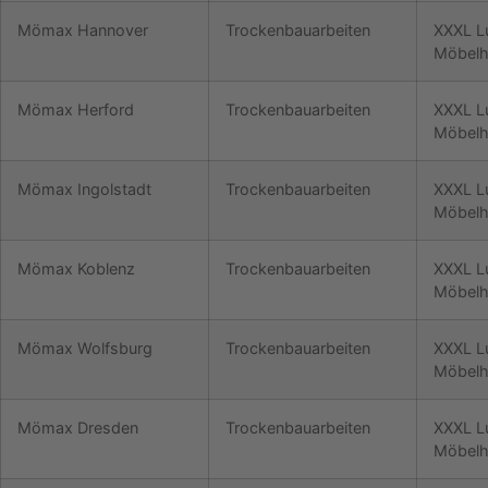
Mömax Hannover
Trockenbauarbeiten
XXXL L
Möbelh
Mömax Herford
Trockenbauarbeiten
XXXL L
Möbelh
Mömax Ingolstadt
Trockenbauarbeiten
XXXL L
Möbelh
Mömax Koblenz
Trockenbauarbeiten
XXXL L
Möbelh
Mömax Wolfsburg
Trockenbauarbeiten
XXXL L
Möbelh
Mömax Dresden
Trockenbauarbeiten
XXXL L
Möbelh