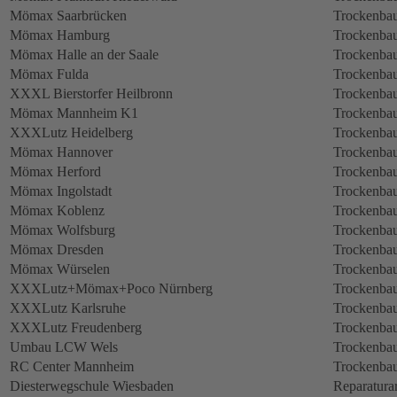
Mömax Saarbrücken
Trockenbau
Mömax Hamburg
Trockenbau
Mömax Halle an der Saale
Trockenbau
Mömax Fulda
Trockenbau
XXXL Bierstorfer Heilbronn
Trockenbau
Mömax Mannheim K1
Trockenbau
XXXLutz Heidelberg
Trockenbau
Mömax Hannover
Trockenbau
Mömax Herford
Trockenbau
Mömax Ingolstadt
Trockenbau
Mömax Koblenz
Trockenbau
Mömax Wolfsburg
Trockenbau
Mömax Dresden
Trockenbau
Mömax Würselen
Trockenbau
XXXLutz+Mömax+Poco Nürnberg
Trockenbau
XXXLutz Karlsruhe
Trockenbau
XXXLutz Freudenberg
Trockenbau
Umbau LCW Wels
Trockenbau
RC Center Mannheim
Trockenbau
Diesterwegschule Wiesbaden
Reparatura