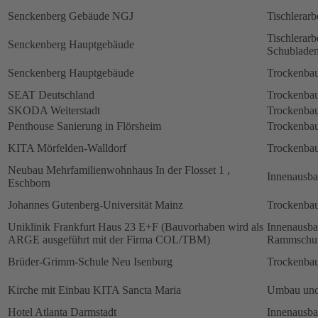
Senckenberg Gebäude NGJ
Tischlerarb
Tischlerarb
Senckenberg Hauptgebäude
Schubladen
Senckenberg Hauptgebäude
Trockenbau
SEAT Deutschland
Trockenbau
SKODA Weiterstadt
Trockenbau
Penthouse Sanierung in Flörsheim
Trockenbau
KITA Mörfelden-Walldorf
Trockenbau
Neubau Mehrfamilienwohnhaus In der Flosset 1 ,
Innenausb
Eschborn
Johannes Gutenberg-Universität Mainz
Trockenbau
Uniklinik Frankfurt Haus 23 E+F (Bauvorhaben wird als
Innenausb
ARGE ausgeführt mit der Firma COL/TBM)
Rammschut
Brüder-Grimm-Schule Neu Isenburg
Trockenbau
Kirche mit Einbau KITA Sancta Maria
Umbau und
Hotel Atlanta Darmstadt
Innenausb