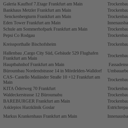
Galeria Kaufhof 7.Etage Frankfurt am Main
Trockenbau
Bankhaus Metzler Frankfurt am Main
Trockenbau
Senckenbergturm Frankfurt am Main
Trockenbau
Eden Tower Frankfurt am Main
Innenausba
Schule am Sommerhofpark Frankfurt am Main
Trockenbau
Pepsi Co Rodgau
Trockenbau
Kreissporthalle Bischofsheim
Trockenbau
Hallenbau ,Cargo City Süd, Gebäude 529 Flughafen
Trockenbau
Frankfurt am Main
Hauptbahnhof Frankfurt am Main
Fassadens
Büroumbau Nordendstrasse 14 in Mördelden-Walldorf
Umbauarbe
CAS- Castello Mailänder Straße 10 +12 Frankfurt am
Trockenbau
Main
KITA Öderweg 70 Frankfurt
Trockenbau
Waldeckerstrasse 12 Büroumabu
Trockenbau
BAREBURGER Frankfurt am Main
Trockenbau
Asklepios Harzklinik Goslar
Estrichrepa
Markus Krankenhaus Frankfurt am Main
Innenausb