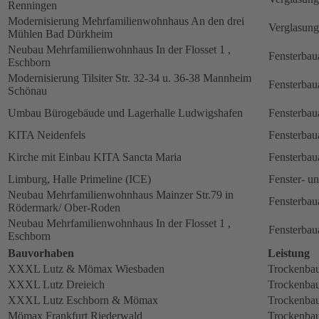
Renningen
Modernisierung Mehrfamilienwohnhaus An den drei
Verglasung
Mühlen Bad Dürkheim
Neubau Mehrfamilienwohnhaus In der Flosset 1 ,
Fensterbau
Eschborn
Modernisierung Tilsiter Str. 32-34 u. 36-38 Mannheim
Fensterbau
Schönau
Umbau Bürogebäude und Lagerhalle Ludwigshafen
Fensterbau
KITA Neidenfels
Fensterbau
Kirche mit Einbau KITA Sancta Maria
Fensterbau
Limburg, Halle Primeline (ICE)
Fenster- u
Neubau Mehrfamilienwohnhaus Mainzer Str.79 in
Fensterbau
Rödermark/ Ober-Roden
Neubau Mehrfamilienwohnhaus In der Flosset 1 ,
Fensterbau
Eschborn
Bauvorhaben
Leistung
XXXL Lutz & Mömax Wiesbaden
Trockenbau
XXXL Lutz Dreieich
Trockenbau
XXXL Lutz Eschborn & Mömax
Trockenbau
Mömax Frankfurt Riederwald
Trockenbau