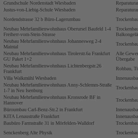
Grundschule Nordenstadt Wiesbaden
Reparatura
Justus-von-Liebig-Schule Wiesbaden
Reparatura
Nordendstrasse 32 b Büro-Lagerumbau
Trockenbau
Neubau Mehrfamilienwohnhaus Oberursel Baufeld 1-4
Trockenbau
Freiherr-vom-Stein-Strasse
Balkongelä
Neubau Mehrfamilienwohnhaus Johannesweg 2-4
Trockenbau
Maintal
Neubau Mehrfamilienwohnhaus Tirolerstr.6a Frankfurt
Alle Gewerk
GU Paket 1+2
Übergabe
Neubau Mehrfamilienwohnhaus Lichtenbergstr.26
Rohbau, Ti
Frankfurt
Villa Walkmühl Wiesbaden
Innenausb
Neubau Mehrfamilienwohnhaus Anny-Schlemm-Straße
Trockenbau
1-7 in Neu Isenburg
Neubau Mehrfamilienwohnhaus Kronsrode BF in
Trockenbau
Hannover
Büroumbau Carl-Benz-Str.2 in Frankfurt
Innenausb
KITA Lenaustraße Frankfurt
Innenausb
Baubüro Farmstraße 31 in Mörfelden-Walldorf
Trockenbau
Senckenberg Alte Physik
Trockenbau