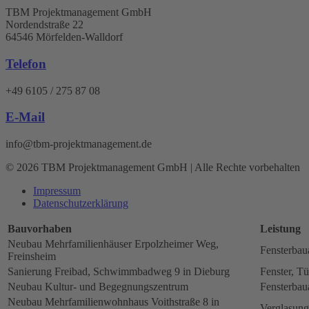
TBM Projektmanagement GmbH
Nordendstraße 22
64546 Mörfelden-Walldorf
Telefon
+49 6105 / 275 87 08
E-Mail
info@tbm-projektmanagement.de
© 2026 TBM Projektmanagement GmbH | Alle Rechte vorbehalten
Impressum
Datenschutz­erklärung
Bauvorhaben
Leistung
Neubau Mehrfamilienhäuser Erpolzheimer Weg,
Fensterbau
Freinsheim
Sanierung Freibad, Schwimmbadweg 9 in Dieburg
Fenster, Tü
Neubau Kultur- und Begegnungszentrum
Fensterbau
Neubau Mehrfamilienwohnhaus Voithstraße 8 in
Verglasung