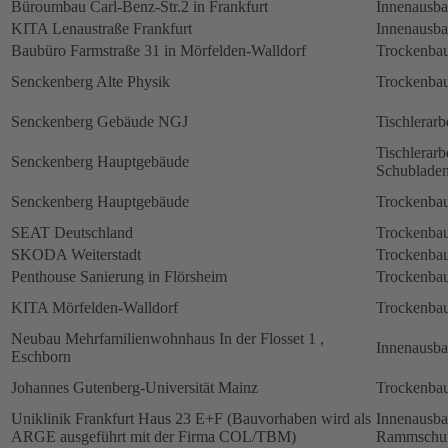
Büroumbau Carl-Benz-Str.2 in Frankfurt
Innenausb
KITA Lenaustraße Frankfurt
Innenausb
Baubüro Farmstraße 31 in Mörfelden-Walldorf
Trockenbau
Senckenberg Alte Physik
Trockenbau
Senckenberg Gebäude NGJ
Tischlerarb
Tischlerarb
Senckenberg Hauptgebäude
Schubladen
Senckenberg Hauptgebäude
Trockenbau
SEAT Deutschland
Trockenbau
SKODA Weiterstadt
Trockenbau
Penthouse Sanierung in Flörsheim
Trockenbau
KITA Mörfelden-Walldorf
Trockenbau
Neubau Mehrfamilienwohnhaus In der Flosset 1 ,
Innenausb
Eschborn
Johannes Gutenberg-Universität Mainz
Trockenbau
Uniklinik Frankfurt Haus 23 E+F (Bauvorhaben wird als
Innenausb
ARGE ausgeführt mit der Firma COL/TBM)
Rammschut