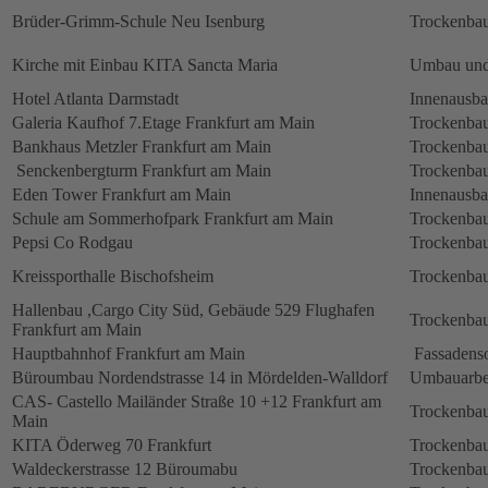
Brüder-Grimm-Schule Neu Isenburg
Trockenbau
Kirche mit Einbau KITA Sancta Maria
Umbau und
Hotel Atlanta Darmstadt
Innenausb
Galeria Kaufhof 7.Etage Frankfurt am Main
Trockenbau
Bankhaus Metzler Frankfurt am Main
Trockenbau
Senckenbergturm Frankfurt am Main
Trockenbau
Eden Tower Frankfurt am Main
Innenausba
Schule am Sommerhofpark Frankfurt am Main
Trockenbau
Pepsi Co Rodgau
Trockenbau
Kreissporthalle Bischofsheim
Trockenbau
Hallenbau ,Cargo City Süd, Gebäude 529 Flughafen
Trockenbau
Frankfurt am Main
Hauptbahnhof Frankfurt am Main
Fassadens
Büroumbau Nordendstrasse 14 in Mördelden-Walldorf
Umbauarbe
CAS- Castello Mailänder Straße 10 +12 Frankfurt am
Trockenbau
Main
KITA Öderweg 70 Frankfurt
Trockenbau
Waldeckerstrasse 12 Büroumabu
Trockenbau