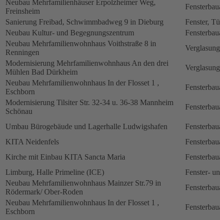
Neubau Mehrfamilienhäuser Erpolzheimer Weg,
Fensterbau
Freinsheim
Sanierung Freibad, Schwimmbadweg 9 in Dieburg
Fenster, Tü
Neubau Kultur- und Begegnungszentrum
Fensterbau
Neubau Mehrfamilienwohnhaus Voithstraße 8 in
Verglasung
Renningen
Modernisierung Mehrfamilienwohnhaus An den drei
Verglasung
Mühlen Bad Dürkheim
Neubau Mehrfamilienwohnhaus In der Flosset 1 ,
Fensterbau
Eschborn
Modernisierung Tilsiter Str. 32-34 u. 36-38 Mannheim
Fensterbau
Schönau
Umbau Bürogebäude und Lagerhalle Ludwigshafen
Fensterbau
KITA Neidenfels
Fensterbau
Kirche mit Einbau KITA Sancta Maria
Fensterbau
Limburg, Halle Primeline (ICE)
Fenster- u
Neubau Mehrfamilienwohnhaus Mainzer Str.79 in
Fensterbau
Rödermark/ Ober-Roden
Neubau Mehrfamilienwohnhaus In der Flosset 1 ,
Fensterbau
Eschborn