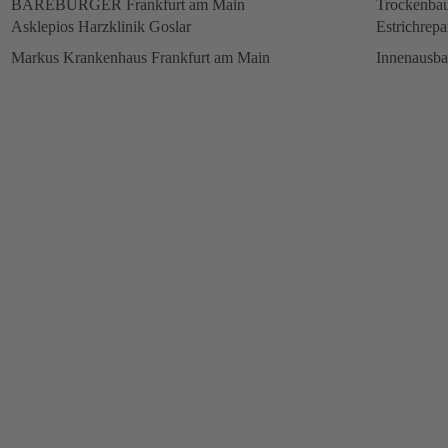
BAREBURGER Frankfurt am Main
Trockenbau
Asklepios Harzklinik Goslar
Estrichrepa
Markus Krankenhaus Frankfurt am Main
Innenausb