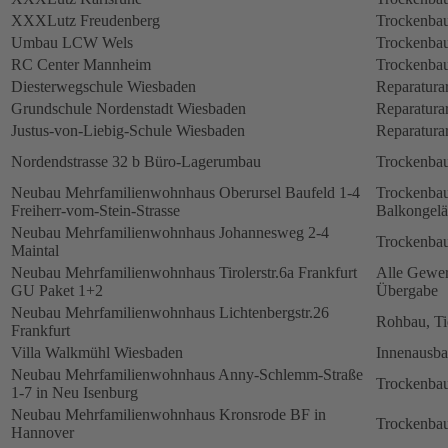
XXXLutz Freudenberg
Trockenbau
Umbau LCW Wels
Trockenbau
RC Center Mannheim
Trockenbau
Diesterwegschule Wiesbaden
Reparatura
Grundschule Nordenstadt Wiesbaden
Reparatura
Justus-von-Liebig-Schule Wiesbaden
Reparatura
Nordendstrasse 32 b Büro-Lagerumbau
Trockenbau
Neubau Mehrfamilienwohnhaus Oberursel Baufeld 1-4
Trockenbau
Freiherr-vom-Stein-Strasse
Balkongelä
Neubau Mehrfamilienwohnhaus Johannesweg 2-4
Trockenbau
Maintal
Neubau Mehrfamilienwohnhaus Tirolerstr.6a Frankfurt
Alle Gewerk
GU Paket 1+2
Übergabe
Neubau Mehrfamilienwohnhaus Lichtenbergstr.26
Rohbau, Ti
Frankfurt
Villa Walkmühl Wiesbaden
Innenausb
Neubau Mehrfamilienwohnhaus Anny-Schlemm-Straße
Trockenbau
1-7 in Neu Isenburg
Neubau Mehrfamilienwohnhaus Kronsrode BF in
Trockenbau
Hannover