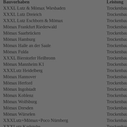
Bauvorhaben
Leistung
XXXL Lutz & Mömax Wiesbaden
Trockenbau
XXXL Lutz Dreieich
Trockenbau
XXXL Lutz Eschborn & Mömax
Trockenbau
Mömax Frankfurt Riederwald
Trockenbau
Mömax Saarbrücken
Trockenbau
Mömax Hamburg
Trockenbau
Mömax Halle an der Saale
Trockenbau
Mömax Fulda
Trockenbau
XXXL Bierstorfer Heilbronn
Trockenbau
Mömax Mannheim K1
Trockenbau
XXXLutz Heidelberg
Trockenbau
Mömax Hannover
Trockenbau
Mömax Herford
Trockenbau
Mömax Ingolstadt
Trockenbau
Mömax Koblenz
Trockenbau
Mömax Wolfsburg
Trockenbau
Mömax Dresden
Trockenbau
Mömax Würselen
Trockenbau
XXXLutz+Mömax+Poco Nürnberg
Trockenbau
XXXLutz Karlsruhe
Trockenbau