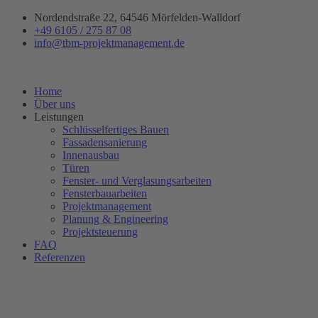
Zum
Nordendstraße 22, 64546 Mörfelden-Walldorf
Inhalt
+49 6105 / 275 87 08
springen
info@tbm-projektmanagement.de
Home
Über uns
Leistungen
Schlüsselfertiges Bauen
Fassadensanierung
Innenausbau
Türen
Fenster- und Verglasungsarbeiten
Fensterbauarbeiten
Projektmanagement
Planung & Engineering
Projektsteuerung
FAQ
Referenzen