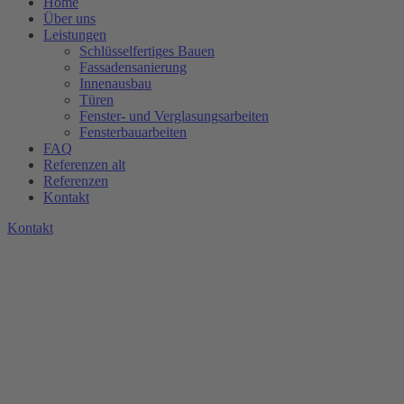
Home
Über uns
Leistungen
Schlüsselfertiges Bauen
Fassadensanierung
Innenausbau
Türen
Fenster- und Verglasungsarbeiten
Fensterbauarbeiten
FAQ
Referenzen alt
Referenzen
Kontakt
K
o
n
t
a
k
t