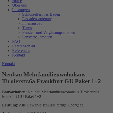
Home
Über uns
Leistungen
Schlüsselfertiges Bauen
Fassadensanierung
Innenausbau
Türen
Fenster- und Verglasungsarbeiten
Fensterbauarbeiten
FAQ
Referenzen alt
Referenzen
Kontakt
K
o
n
t
a
k
t
Neubau Mehrfamilienwohnhaus
Tirolerstr.6a Frankfurt GU Paket 1+2
Bauvorhaben:
Neubau Mehrfamilienwohnhaus Tirolerstr.6a
Frankfurt GU Paket 1+2
Leistung:
Alle Gewerke schlüsselfertige Übergabe