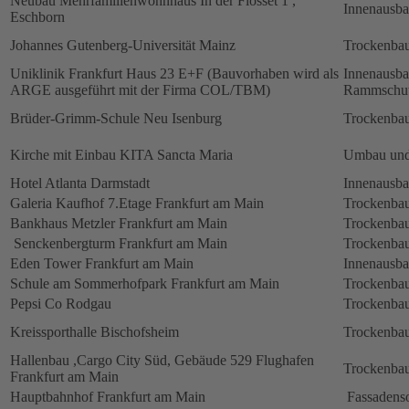
Neubau Mehrfamilienwohnhaus In der Flosset 1 ,
Innenausb
Eschborn
Johannes Gutenberg-Universität Mainz
Trockenbau
Uniklinik Frankfurt Haus 23 E+F (Bauvorhaben wird als
Innenausb
ARGE ausgeführt mit der Firma COL/TBM)
Rammschut
Brüder-Grimm-Schule Neu Isenburg
Trockenbau
Kirche mit Einbau KITA Sancta Maria
Umbau und
Hotel Atlanta Darmstadt
Innenausb
Galeria Kaufhof 7.Etage Frankfurt am Main
Trockenbau
Bankhaus Metzler Frankfurt am Main
Trockenbau
Senckenbergturm Frankfurt am Main
Trockenbau
Eden Tower Frankfurt am Main
Innenausba
Schule am Sommerhofpark Frankfurt am Main
Trockenbau
Pepsi Co Rodgau
Trockenbau
Kreissporthalle Bischofsheim
Trockenbau
Hallenbau ,Cargo City Süd, Gebäude 529 Flughafen
Trockenbau
Frankfurt am Main
Hauptbahnhof Frankfurt am Main
Fassadens