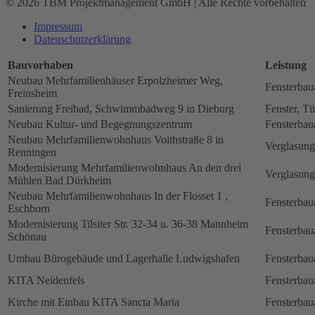
© 2026 TBM Projektmanagement GmbH | Alle Rechte vorbehalten
Impressum
Datenschutz­erklärung
Bauvorhaben
Leistung
Neubau Mehrfamilienhäuser Erpolzheimer Weg,
Fensterbau
Freinsheim
Sanierung Freibad, Schwimmbadweg 9 in Dieburg
Fenster, Tü
Neubau Kultur- und Begegnungszentrum
Fensterbau
Neubau Mehrfamilienwohnhaus Voithstraße 8 in
Verglasung
Renningen
Modernisierung Mehrfamilienwohnhaus An den drei
Verglasung
Mühlen Bad Dürkheim
Neubau Mehrfamilienwohnhaus In der Flosset 1 ,
Fensterbau
Eschborn
Modernisierung Tilsiter Str. 32-34 u. 36-38 Mannheim
Fensterbau
Schönau
Umbau Bürogebäude und Lagerhalle Ludwigshafen
Fensterbau
KITA Neidenfels
Fensterbau
Kirche mit Einbau KITA Sancta Maria
Fensterbau