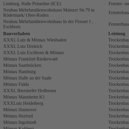
Limburg, Halle Primeline (ICE)
Fenster- u
Neubau Mehrfamilienwohnhaus Mainzer Str.79 in
Fensterbau
Rödermark/ Ober-Roden
Neubau Mehrfamilienwohnhaus In der Flosset 1 ,
Fensterbau
Eschborn
Bauvorhaben
Leistung
XXXL Lutz & Mömax Wiesbaden
Trockenbau
XXXL Lutz Dreieich
Trockenbau
XXXL Lutz Eschborn & Mömax
Trockenbau
Mömax Frankfurt Riederwald
Trockenbau
Mömax Saarbrücken
Trockenbau
Mömax Hamburg
Trockenbau
Mömax Halle an der Saale
Trockenbau
Mömax Fulda
Trockenbau
XXXL Bierstorfer Heilbronn
Trockenbau
Mömax Mannheim K1
Trockenbau
XXXLutz Heidelberg
Trockenbau
Mömax Hannover
Trockenbau
Mömax Herford
Trockenbau
Mömax Ingolstadt
Trockenbau
Mömax Koblenz
Trockenbau