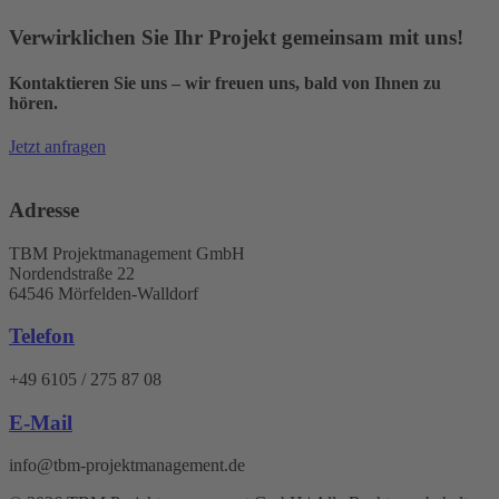
Verwirklichen Sie Ihr Projekt gemeinsam mit uns!
Kontaktieren Sie uns – wir freuen uns, bald von Ihnen zu
hören.
J
e
t
z
t
a
n
f
r
a
g
e
n
Adresse
TBM Projektmanagement GmbH
Nordendstraße 22
64546 Mörfelden-Walldorf
Telefon
+49 6105 / 275 87 08
E-Mail
info@tbm-projektmanagement.de