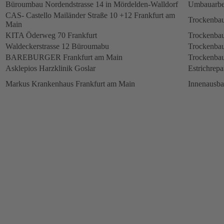
Büroumbau Nordendstrasse 14 in Mördelden-Walldorf
Umbauarbe
CAS- Castello Mailänder Straße 10 +12 Frankfurt am
Trockenbau
Main
KITA Öderweg 70 Frankfurt
Trockenbau
Waldeckerstrasse 12 Büroumabu
Trockenbau
BAREBURGER Frankfurt am Main
Trockenbau
Asklepios Harzklinik Goslar
Estrichrepa
Markus Krankenhaus Frankfurt am Main
Innenausb