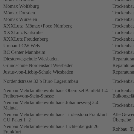
Mömax Wolfsburg
Trockenbau
Mömax Dresden
Trockenbau
Mömax Würselen
Trockenbau
XXXLutz+Mömax+Poco Nürnberg
Trockenbau
XXXLutz Karlsruhe
Trockenbau
XXXLutz Freudenberg
Trockenbau
Umbau LCW Wels
Trockenbau
RC Center Mannheim
Trockenbau
Diesterwegschule Wiesbaden
Reparatura
Grundschule Nordenstadt Wiesbaden
Reparatura
Justus-von-Liebig-Schule Wiesbaden
Reparatura
Nordendstrasse 32 b Büro-Lagerumbau
Trockenbau
Neubau Mehrfamilienwohnhaus Oberursel Baufeld 1-4
Trockenbau
Freiherr-vom-Stein-Strasse
Balkongelä
Neubau Mehrfamilienwohnhaus Johannesweg 2-4
Trockenbau
Maintal
Neubau Mehrfamilienwohnhaus Tirolerstr.6a Frankfurt
Alle Gewerk
GU Paket 1+2
Übergabe
Neubau Mehrfamilienwohnhaus Lichtenbergstr.26
Rohbau, Ti
Frankfurt