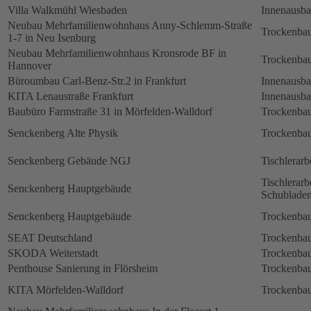
Villa Walkmühl Wiesbaden
Innenausb
Neubau Mehrfamilienwohnhaus Anny-Schlemm-Straße
Trockenbau
1-7 in Neu Isenburg
Neubau Mehrfamilienwohnhaus Kronsrode BF in
Trockenbau
Hannover
Büroumbau Carl-Benz-Str.2 in Frankfurt
Innenausb
KITA Lenaustraße Frankfurt
Innenausb
Baubüro Farmstraße 31 in Mörfelden-Walldorf
Trockenbau
Senckenberg Alte Physik
Trockenbau
Senckenberg Gebäude NGJ
Tischlerarb
Tischlerarb
Senckenberg Hauptgebäude
Schubladen
Senckenberg Hauptgebäude
Trockenbau
SEAT Deutschland
Trockenbau
SKODA Weiterstadt
Trockenbau
Penthouse Sanierung in Flörsheim
Trockenbau
KITA Mörfelden-Walldorf
Trockenbau