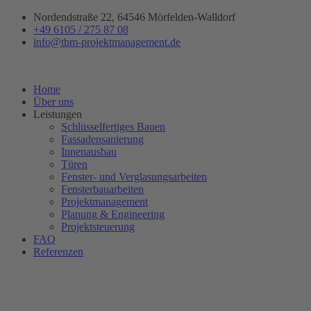
Zum
Nordendstraße 22, 64546 Mörfelden-Walldorf
Inhalt
+49 6105 / 275 87 08
springen
info@tbm-projektmanagement.de
Home
Über uns
Leistungen
Schlüsselfertiges Bauen
Fassadensanierung
Innenausbau
Türen
Fenster- und Verglasungsarbeiten
Fensterbauarbeiten
Projektmanagement
Planung & Engineering
Projektsteuerung
FAQ
Referenzen