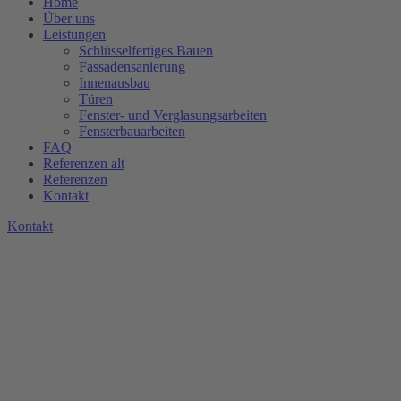
Home
Über uns
Leistungen
Schlüsselfertiges Bauen
Fassadensanierung
Innenausbau
Türen
Fenster- und Verglasungsarbeiten
Fensterbauarbeiten
FAQ
Referenzen alt
Referenzen
Kontakt
K
o
n
t
a
k
t