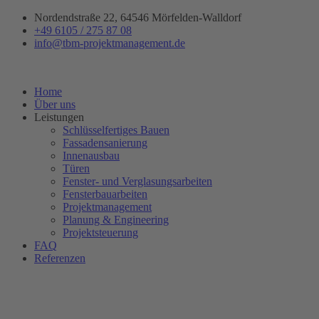
Zum
Nordendstraße 22, 64546 Mörfelden-Walldorf
Inhalt
+49 6105 / 275 87 08
springen
info@tbm-projektmanagement.de
Home
Über uns
Leistungen
Schlüsselfertiges Bauen
Fassadensanierung
Innenausbau
Türen
Fenster- und Verglasungsarbeiten
Fensterbauarbeiten
Projektmanagement
Planung & Engineering
Projektsteuerung
FAQ
Referenzen