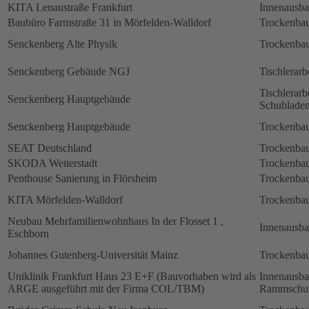
KITA Lenaustraße Frankfurt
Innenausb
Baubüro Farmstraße 31 in Mörfelden-Walldorf
Trockenbau
Senckenberg Alte Physik
Trockenbau
Senckenberg Gebäude NGJ
Tischlerarb
Tischlerarb
Senckenberg Hauptgebäude
Schubladen
Senckenberg Hauptgebäude
Trockenbau
SEAT Deutschland
Trockenbau
SKODA Weiterstadt
Trockenbau
Penthouse Sanierung in Flörsheim
Trockenbau
KITA Mörfelden-Walldorf
Trockenbau
Neubau Mehrfamilienwohnhaus In der Flosset 1 ,
Innenausb
Eschborn
Johannes Gutenberg-Universität Mainz
Trockenbau
Uniklinik Frankfurt Haus 23 E+F (Bauvorhaben wird als
Innenausb
ARGE ausgeführt mit der Firma COL/TBM)
Rammschut