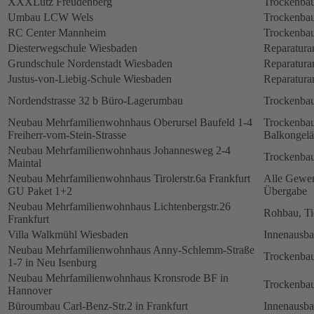
XXXLutz Freudenberg
Trockenbau
Umbau LCW Wels
Trockenbau
RC Center Mannheim
Trockenbau
Diesterwegschule Wiesbaden
Reparatura
Grundschule Nordenstadt Wiesbaden
Reparatura
Justus-von-Liebig-Schule Wiesbaden
Reparatura
Nordendstrasse 32 b Büro-Lagerumbau
Trockenbau
Neubau Mehrfamilienwohnhaus Oberursel Baufeld 1-4
Trockenbau
Freiherr-vom-Stein-Strasse
Balkongelä
Neubau Mehrfamilienwohnhaus Johannesweg 2-4
Trockenbau
Maintal
Neubau Mehrfamilienwohnhaus Tirolerstr.6a Frankfurt
Alle Gewerk
GU Paket 1+2
Übergabe
Neubau Mehrfamilienwohnhaus Lichtenbergstr.26
Rohbau, Ti
Frankfurt
Villa Walkmühl Wiesbaden
Innenausb
Neubau Mehrfamilienwohnhaus Anny-Schlemm-Straße
Trockenbau
1-7 in Neu Isenburg
Neubau Mehrfamilienwohnhaus Kronsrode BF in
Trockenbau
Hannover
Büroumbau Carl-Benz-Str.2 in Frankfurt
Innenausb