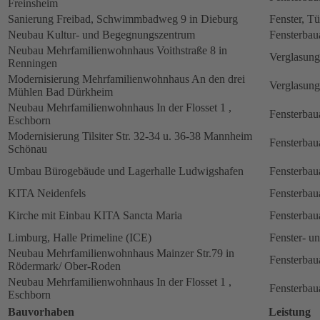
Freinsheim
Sanierung Freibad, Schwimmbadweg 9 in Dieburg
Fenster, Tü
Neubau Kultur- und Begegnungszentrum
Fensterbau
Neubau Mehrfamilienwohnhaus Voithstraße 8 in
Verglasung
Renningen
Modernisierung Mehrfamilienwohnhaus An den drei
Verglasung
Mühlen Bad Dürkheim
Neubau Mehrfamilienwohnhaus In der Flosset 1 ,
Fensterbau
Eschborn
Modernisierung Tilsiter Str. 32-34 u. 36-38 Mannheim
Fensterbau
Schönau
Umbau Bürogebäude und Lagerhalle Ludwigshafen
Fensterbau
KITA Neidenfels
Fensterbau
Kirche mit Einbau KITA Sancta Maria
Fensterbau
Limburg, Halle Primeline (ICE)
Fenster- u
Neubau Mehrfamilienwohnhaus Mainzer Str.79 in
Fensterbau
Rödermark/ Ober-Roden
Neubau Mehrfamilienwohnhaus In der Flosset 1 ,
Fensterbau
Eschborn
Bauvorhaben
Leistung