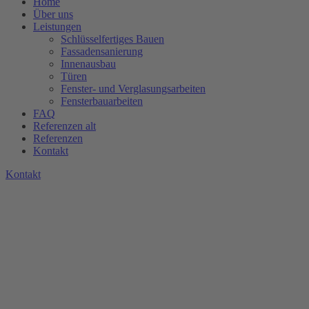
Home
Über uns
Leistungen
Schlüsselfertiges Bauen
Fassadensanierung
Innenausbau
Türen
Fenster- und Verglasungsarbeiten
Fensterbauarbeiten
FAQ
Referenzen alt
Referenzen
Kontakt
K
o
n
t
a
k
t