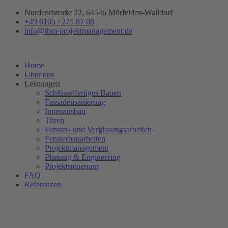
Zum
Nordendstraße 22, 64546 Mörfelden-Walldorf
Inhalt
+49 6105 / 275 87 08
springen
info@tbm-projektmanagement.de
Home
Über uns
Leistungen
Schlüsselfertiges Bauen
Fassadensanierung
Innenausbau
Türen
Fenster- und Verglasungsarbeiten
Fensterbauarbeiten
Projektmanagement
Planung & Engineering
Projektsteuerung
FAQ
Referenzen