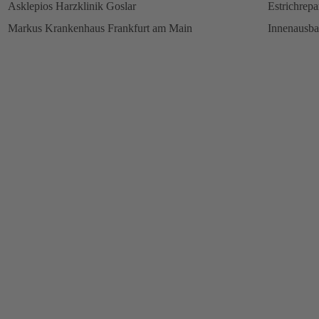
Asklepios Harzklinik Goslar
Estrichrepa
Markus Krankenhaus Frankfurt am Main
Innenausb