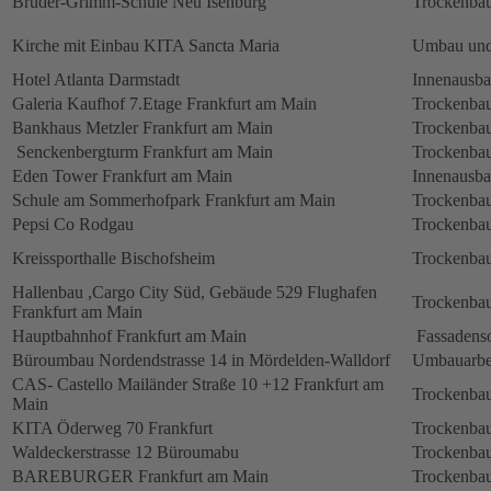
Brüder-Grimm-Schule Neu Isenburg
Trockenbau
Kirche mit Einbau KITA Sancta Maria
Umbau und
Hotel Atlanta Darmstadt
Innenausb
Galeria Kaufhof 7.Etage Frankfurt am Main
Trockenbau
Bankhaus Metzler Frankfurt am Main
Trockenbau
Senckenbergturm Frankfurt am Main
Trockenbau
Eden Tower Frankfurt am Main
Innenausba
Schule am Sommerhofpark Frankfurt am Main
Trockenbau
Pepsi Co Rodgau
Trockenbau
Kreissporthalle Bischofsheim
Trockenbau
Hallenbau ,Cargo City Süd, Gebäude 529 Flughafen
Trockenbau
Frankfurt am Main
Hauptbahnhof Frankfurt am Main
Fassadens
Büroumbau Nordendstrasse 14 in Mördelden-Walldorf
Umbauarbe
CAS- Castello Mailänder Straße 10 +12 Frankfurt am
Trockenbau
Main
KITA Öderweg 70 Frankfurt
Trockenbau
Waldeckerstrasse 12 Büroumabu
Trockenbau
BAREBURGER Frankfurt am Main
Trockenbau