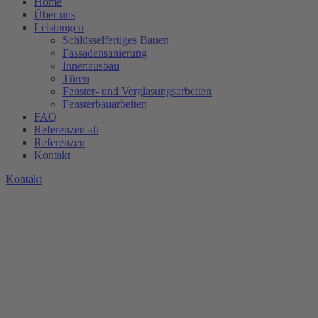
Home
Über uns
Leistungen
Schlüsselfertiges Bauen
Fassadensanierung
Innenausbau
Türen
Fenster- und Verglasungsarbeiten
Fensterbauarbeiten
FAQ
Referenzen alt
Referenzen
Kontakt
K
o
n
t
a
k
t