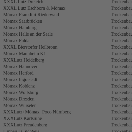
XXXL Lutz Dreieich
Trockenbau
XXXL Lutz Eschborn & Mömax
Trockenbau
Mömax Frankfurt Riederwald
Trockenbau
Mömax Saarbrücken
Trockenbau
Mömax Hamburg
Trockenbau
Mömax Halle an der Saale
Trockenbau
Mömax Fulda
Trockenbau
XXXL Bierstorfer Heilbronn
Trockenbau
Mömax Mannheim K1
Trockenbau
XXXLutz Heidelberg
Trockenbau
Mömax Hannover
Trockenbau
Mömax Herford
Trockenbau
Mömax Ingolstadt
Trockenbau
Mömax Koblenz
Trockenbau
Mömax Wolfsburg
Trockenbau
Mömax Dresden
Trockenbau
Mömax Würselen
Trockenbau
XXXLutz+Mömax+Poco Nürnberg
Trockenbau
XXXLutz Karlsruhe
Trockenbau
XXXLutz Freudenberg
Trockenbau
Umbau LCW Wels
Trockenbau