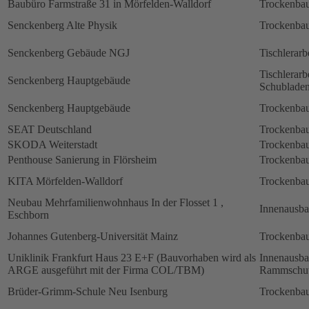
Baubüro Farmstraße 31 in Mörfelden-Walldorf
Trockenbau
Senckenberg Alte Physik
Trockenbau
Senckenberg Gebäude NGJ
Tischlerarb
Tischlerarb
Senckenberg Hauptgebäude
Schubladen
Senckenberg Hauptgebäude
Trockenbau
SEAT Deutschland
Trockenbau
SKODA Weiterstadt
Trockenbau
Penthouse Sanierung in Flörsheim
Trockenbau
KITA Mörfelden-Walldorf
Trockenbau
Neubau Mehrfamilienwohnhaus In der Flosset 1 ,
Innenausb
Eschborn
Johannes Gutenberg-Universität Mainz
Trockenbau
Uniklinik Frankfurt Haus 23 E+F (Bauvorhaben wird als
Innenausb
ARGE ausgeführt mit der Firma COL/TBM)
Rammschut
Brüder-Grimm-Schule Neu Isenburg
Trockenbau