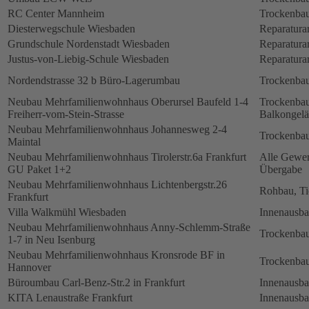
RC Center Mannheim
Trockenbau
Diesterwegschule Wiesbaden
Reparatura
Grundschule Nordenstadt Wiesbaden
Reparatura
Justus-von-Liebig-Schule Wiesbaden
Reparatura
Nordendstrasse 32 b Büro-Lagerumbau
Trockenbau
Neubau Mehrfamilienwohnhaus Oberursel Baufeld 1-4
Trockenbau
Freiherr-vom-Stein-Strasse
Balkongelä
Neubau Mehrfamilienwohnhaus Johannesweg 2-4
Trockenbau
Maintal
Neubau Mehrfamilienwohnhaus Tirolerstr.6a Frankfurt
Alle Gewerk
GU Paket 1+2
Übergabe
Neubau Mehrfamilienwohnhaus Lichtenbergstr.26
Rohbau, Ti
Frankfurt
Villa Walkmühl Wiesbaden
Innenausb
Neubau Mehrfamilienwohnhaus Anny-Schlemm-Straße
Trockenbau
1-7 in Neu Isenburg
Neubau Mehrfamilienwohnhaus Kronsrode BF in
Trockenbau
Hannover
Büroumbau Carl-Benz-Str.2 in Frankfurt
Innenausb
KITA Lenaustraße Frankfurt
Innenausb