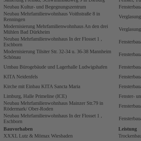
Neubau Kultur- und Begegnungszentrum
Fensterbau
Neubau Mehrfamilienwohnhaus Voithstraße 8 in
Verglasung
Renningen
Modernisierung Mehrfamilienwohnhaus An den drei
Verglasung
Mühlen Bad Dürkheim
Neubau Mehrfamilienwohnhaus In der Flosset 1 ,
Fensterbau
Eschborn
Modernisierung Tilsiter Str. 32-34 u. 36-38 Mannheim
Fensterbau
Schönau
Umbau Bürogebäude und Lagerhalle Ludwigshafen
Fensterbau
KITA Neidenfels
Fensterbau
Kirche mit Einbau KITA Sancta Maria
Fensterbau
Limburg, Halle Primeline (ICE)
Fenster- u
Neubau Mehrfamilienwohnhaus Mainzer Str.79 in
Fensterbau
Rödermark/ Ober-Roden
Neubau Mehrfamilienwohnhaus In der Flosset 1 ,
Fensterbau
Eschborn
Bauvorhaben
Leistung
XXXL Lutz & Mömax Wiesbaden
Trockenbau