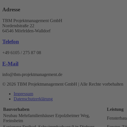
Adresse
TBM Projektmanagement GmbH
Nordendstraße 22
64546 Mörfelden-Walldorf
Telefon
+49 6105 / 275 87 08
E-Mail
info@tbm-projektmanagement.de
© 2026 TBM Projektmanagement GmbH | Alle Rechte vorbehalten
Impressum
Datenschutz­erklärung
Bauvorhaben
Leistung
Neubau Mehrfamilienhäuser Erpolzheimer Weg,
Fensterbau
Freinsheim
Sanierung Freibad, Schwimmbadweg 9 in Dieburg
Fenster, Tü