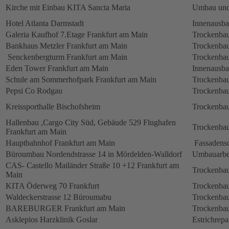
Kirche mit Einbau KITA Sancta Maria
Umbau und
Hotel Atlanta Darmstadt
Innenausb
Galeria Kaufhof 7.Etage Frankfurt am Main
Trockenbau
Bankhaus Metzler Frankfurt am Main
Trockenbau
Senckenbergturm Frankfurt am Main
Trockenbau
Eden Tower Frankfurt am Main
Innenausba
Schule am Sommerhofpark Frankfurt am Main
Trockenbau
Pepsi Co Rodgau
Trockenbau
Kreissporthalle Bischofsheim
Trockenbau
Hallenbau ,Cargo City Süd, Gebäude 529 Flughafen
Trockenbau
Frankfurt am Main
Hauptbahnhof Frankfurt am Main
Fassadens
Büroumbau Nordendstrasse 14 in Mördelden-Walldorf
Umbauarbe
CAS- Castello Mailänder Straße 10 +12 Frankfurt am
Trockenbau
Main
KITA Öderweg 70 Frankfurt
Trockenbau
Waldeckerstrasse 12 Büroumabu
Trockenbau
BAREBURGER Frankfurt am Main
Trockenbau
Asklepios Harzklinik Goslar
Estrichrepa