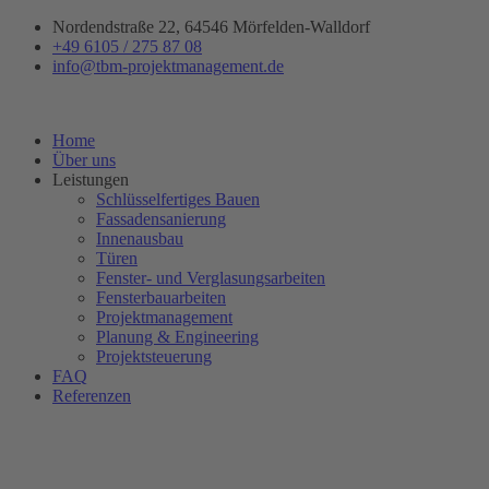
Zum
Nordendstraße 22, 64546 Mörfelden-Walldorf
Inhalt
+49 6105 / 275 87 08
springen
info@tbm-projektmanagement.de
Home
Über uns
Leistungen
Schlüsselfertiges Bauen
Fassadensanierung
Innenausbau
Türen
Fenster- und Verglasungsarbeiten
Fensterbauarbeiten
Projektmanagement
Planung & Engineering
Projektsteuerung
FAQ
Referenzen