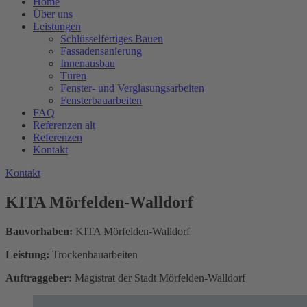
Home
Über uns
Leistungen
Schlüsselfertiges Bauen
Fassadensanierung
Innenausbau
Türen
Fenster- und Verglasungsarbeiten
Fensterbauarbeiten
FAQ
Referenzen alt
Referenzen
Kontakt
K
o
n
t
a
k
t
KITA Mörfelden-Walldorf
Bauvorhaben:
KITA Mörfelden-Walldorf
Leistung:
Trockenbauarbeiten
Auftraggeber:
Magistrat der Stadt Mörfelden-Walldorf