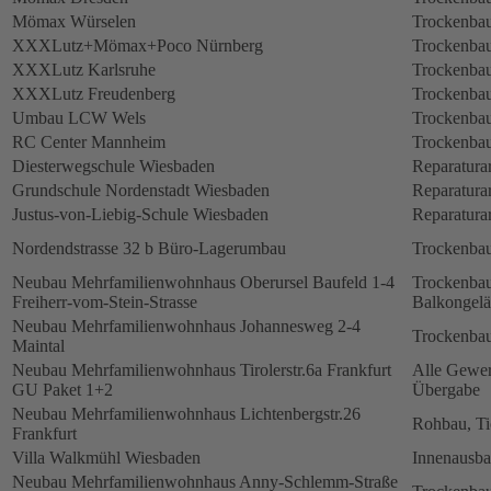
Mömax Würselen
Trockenbau
XXXLutz+Mömax+Poco Nürnberg
Trockenbau
XXXLutz Karlsruhe
Trockenbau
XXXLutz Freudenberg
Trockenbau
Umbau LCW Wels
Trockenbau
RC Center Mannheim
Trockenbau
Diesterwegschule Wiesbaden
Reparatura
Grundschule Nordenstadt Wiesbaden
Reparatura
Justus-von-Liebig-Schule Wiesbaden
Reparatura
Nordendstrasse 32 b Büro-Lagerumbau
Trockenbau
Neubau Mehrfamilienwohnhaus Oberursel Baufeld 1-4
Trockenbau
Freiherr-vom-Stein-Strasse
Balkongelä
Neubau Mehrfamilienwohnhaus Johannesweg 2-4
Trockenbau
Maintal
Neubau Mehrfamilienwohnhaus Tirolerstr.6a Frankfurt
Alle Gewerk
GU Paket 1+2
Übergabe
Neubau Mehrfamilienwohnhaus Lichtenbergstr.26
Rohbau, Ti
Frankfurt
Villa Walkmühl Wiesbaden
Innenausb
Neubau Mehrfamilienwohnhaus Anny-Schlemm-Straße