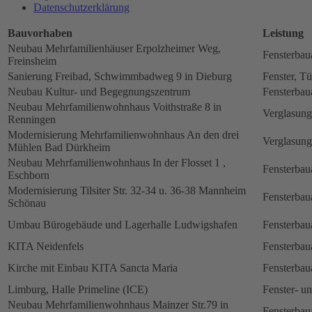
Datenschutz­erklärung
Bauvorhaben
Leistung
Neubau Mehrfamilienhäuser Erpolzheimer Weg,
Fensterbau
Freinsheim
Sanierung Freibad, Schwimmbadweg 9 in Dieburg
Fenster, Tü
Neubau Kultur- und Begegnungszentrum
Fensterbau
Neubau Mehrfamilienwohnhaus Voithstraße 8 in
Verglasung
Renningen
Modernisierung Mehrfamilienwohnhaus An den drei
Verglasung
Mühlen Bad Dürkheim
Neubau Mehrfamilienwohnhaus In der Flosset 1 ,
Fensterbau
Eschborn
Modernisierung Tilsiter Str. 32-34 u. 36-38 Mannheim
Fensterbau
Schönau
Umbau Bürogebäude und Lagerhalle Ludwigshafen
Fensterbau
KITA Neidenfels
Fensterbau
Kirche mit Einbau KITA Sancta Maria
Fensterbau
Limburg, Halle Primeline (ICE)
Fenster- u
Neubau Mehrfamilienwohnhaus Mainzer Str.79 in
Fensterbau