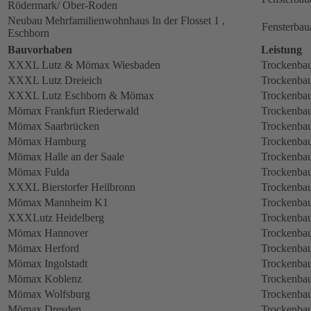
Rödermark/ Ober-Roden
Neubau Mehrfamilienwohnhaus In der Flosset 1 ,
Fensterbau
Eschborn
Bauvorhaben
Leistung
XXXL Lutz & Mömax Wiesbaden
Trockenbau
XXXL Lutz Dreieich
Trockenbau
XXXL Lutz Eschborn & Mömax
Trockenbau
Mömax Frankfurt Riederwald
Trockenbau
Mömax Saarbrücken
Trockenbau
Mömax Hamburg
Trockenbau
Mömax Halle an der Saale
Trockenbau
Mömax Fulda
Trockenbau
XXXL Bierstorfer Heilbronn
Trockenbau
Mömax Mannheim K1
Trockenbau
XXXLutz Heidelberg
Trockenbau
Mömax Hannover
Trockenbau
Mömax Herford
Trockenbau
Mömax Ingolstadt
Trockenbau
Mömax Koblenz
Trockenbau
Mömax Wolfsburg
Trockenbau
Mömax Dresden
Trockenbau