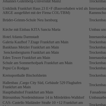
Johannes Gutenberg-Universität Mainz
Trockenbau
Uniklinik Frankfurt Haus 23 E+F (Bauvorhaben wird als
Innenausb
ARGE ausgeführt mit der Firma COL/TBM)
Rammschut
Brüder-Grimm-Schule Neu Isenburg
Trockenbau
Kirche mit Einbau KITA Sancta Maria
Umbau und
Hotel Atlanta Darmstadt
Innenausb
Galeria Kaufhof 7.Etage Frankfurt am Main
Trockenbau
Bankhaus Metzler Frankfurt am Main
Trockenbau
Senckenbergturm Frankfurt am Main
Trockenbau
Eden Tower Frankfurt am Main
Innenausba
Schule am Sommerhofpark Frankfurt am Main
Trockenbau
Pepsi Co Rodgau
Trockenbau
Kreissporthalle Bischofsheim
Trockenbau
Hallenbau ,Cargo City Süd, Gebäude 529 Flughafen
Trockenbau
Frankfurt am Main
Hauptbahnhof Frankfurt am Main
Fassadens
Büroumbau Nordendstrasse 14 in Mördelden-Walldorf
Umbauarbe
CAS- Castello Mailänder Straße 10 +12 Frankfurt am
Trockenbau