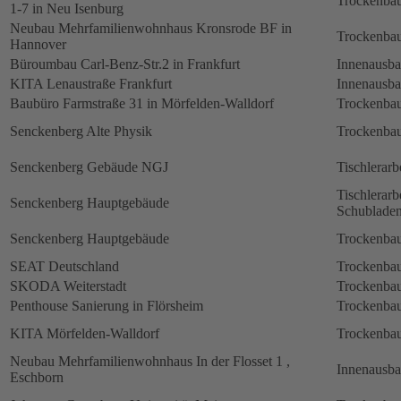
Trockenbau
1-7 in Neu Isenburg
Neubau Mehrfamilienwohnhaus Kronsrode BF in
Trockenbau
Hannover
Büroumbau Carl-Benz-Str.2 in Frankfurt
Innenausb
KITA Lenaustraße Frankfurt
Innenausb
Baubüro Farmstraße 31 in Mörfelden-Walldorf
Trockenbau
Senckenberg Alte Physik
Trockenbau
Senckenberg Gebäude NGJ
Tischlerarb
Tischlerarb
Senckenberg Hauptgebäude
Schubladen
Senckenberg Hauptgebäude
Trockenbau
SEAT Deutschland
Trockenbau
SKODA Weiterstadt
Trockenbau
Penthouse Sanierung in Flörsheim
Trockenbau
KITA Mörfelden-Walldorf
Trockenbau
Neubau Mehrfamilienwohnhaus In der Flosset 1 ,
Innenausb
Eschborn