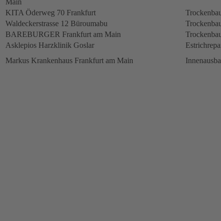
Main
KITA Öderweg 70 Frankfurt
Trockenbau
Waldeckerstrasse 12 Büroumabu
Trockenbau
BAREBURGER Frankfurt am Main
Trockenbau
Asklepios Harzklinik Goslar
Estrichrepa
Markus Krankenhaus Frankfurt am Main
Innenausb