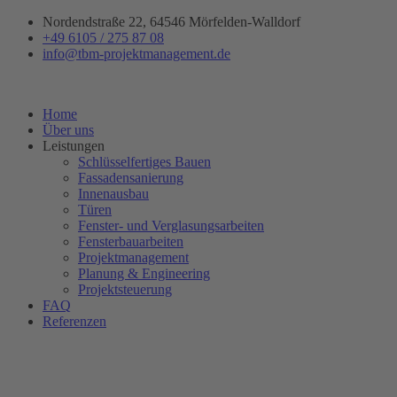
Zum
Nordendstraße 22, 64546 Mörfelden-Walldorf
Inhalt
+49 6105 / 275 87 08
springen
info@tbm-projektmanagement.de
Home
Über uns
Leistungen
Schlüsselfertiges Bauen
Fassadensanierung
Innenausbau
Türen
Fenster- und Verglasungsarbeiten
Fensterbauarbeiten
Projektmanagement
Planung & Engineering
Projektsteuerung
FAQ
Referenzen