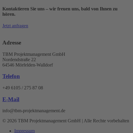
Kontaktieren Sie uns – wir freuen uns, bald von Ihnen zu
hören.
J
e
t
z
t
a
n
f
r
a
g
e
n
Adresse
TBM Projektmanagement GmbH
Nordendstraße 22
64546 Mörfelden-Walldorf
Telefon
+49 6105 / 275 87 08
E-Mail
info@tbm-projektmanagement.de
© 2026 TBM Projektmanagement GmbH | Alle Rechte vorbehalten
Impressum