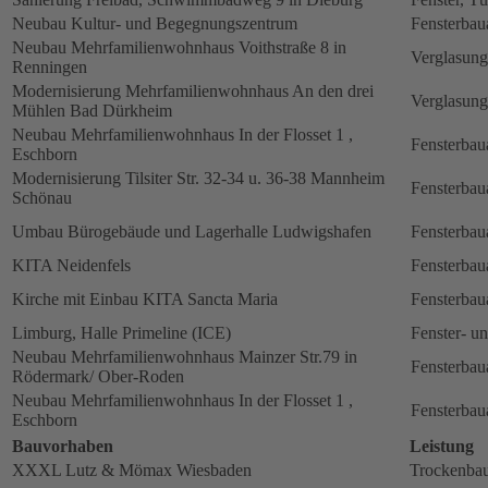
Neubau Kultur- und Begegnungszentrum
Fensterbau
Neubau Mehrfamilienwohnhaus Voithstraße 8 in
Verglasung
Renningen
Modernisierung Mehrfamilienwohnhaus An den drei
Verglasung
Mühlen Bad Dürkheim
Neubau Mehrfamilienwohnhaus In der Flosset 1 ,
Fensterbau
Eschborn
Modernisierung Tilsiter Str. 32-34 u. 36-38 Mannheim
Fensterbau
Schönau
Umbau Bürogebäude und Lagerhalle Ludwigshafen
Fensterbau
KITA Neidenfels
Fensterbau
Kirche mit Einbau KITA Sancta Maria
Fensterbau
Limburg, Halle Primeline (ICE)
Fenster- u
Neubau Mehrfamilienwohnhaus Mainzer Str.79 in
Fensterbau
Rödermark/ Ober-Roden
Neubau Mehrfamilienwohnhaus In der Flosset 1 ,
Fensterbau
Eschborn
Bauvorhaben
Leistung
XXXL Lutz & Mömax Wiesbaden
Trockenbau