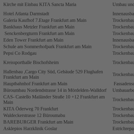
Kirche mit Einbau KITA Sancta Maria
Umbau und
Hotel Atlanta Darmstadt
Innenausb
Galeria Kaufhof 7.Etage Frankfurt am Main
Trockenbau
Bankhaus Metzler Frankfurt am Main
Trockenbau
Senckenbergturm Frankfurt am Main
Trockenbau
Eden Tower Frankfurt am Main
Innenausba
Schule am Sommerhofpark Frankfurt am Main
Trockenbau
Pepsi Co Rodgau
Trockenbau
Kreissporthalle Bischofsheim
Trockenbau
Hallenbau ,Cargo City Süd, Gebäude 529 Flughafen
Trockenbau
Frankfurt am Main
Hauptbahnhof Frankfurt am Main
Fassadens
Büroumbau Nordendstrasse 14 in Mördelden-Walldorf
Umbauarbe
CAS- Castello Mailänder Straße 10 +12 Frankfurt am
Trockenbau
Main
KITA Öderweg 70 Frankfurt
Trockenbau
Waldeckerstrasse 12 Büroumabu
Trockenbau
BAREBURGER Frankfurt am Main
Trockenbau
Asklepios Harzklinik Goslar
Estrichrepa