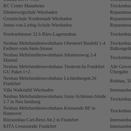
RC Center Mannheim
Trockenbau
Diesterwegschule Wiesbaden
Reparatura
Grundschule Nordenstadt Wiesbaden
Reparatura
Justus-von-Liebig-Schule Wiesbaden
Reparatura
Nordendstrasse 32 b Büro-Lagerumbau
Trockenbau
Neubau Mehrfamilienwohnhaus Oberursel Baufeld 1-4
Trockenbau
Freiherr-vom-Stein-Strasse
Balkongelä
Neubau Mehrfamilienwohnhaus Johannesweg 2-4
Trockenbau
Maintal
Neubau Mehrfamilienwohnhaus Tirolerstr.6a Frankfurt
Alle Gewerk
GU Paket 1+2
Übergabe
Neubau Mehrfamilienwohnhaus Lichtenbergstr.26
Rohbau, Ti
Frankfurt
Villa Walkmühl Wiesbaden
Innenausb
Neubau Mehrfamilienwohnhaus Anny-Schlemm-Straße
Trockenbau
1-7 in Neu Isenburg
Neubau Mehrfamilienwohnhaus Kronsrode BF in
Trockenbau
Hannover
Büroumbau Carl-Benz-Str.2 in Frankfurt
Innenausb
KITA Lenaustraße Frankfurt
Innenausb