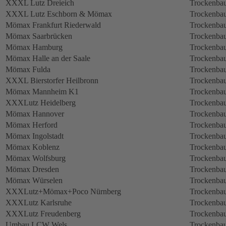
XXXL Lutz Dreieich
Trockenbau
XXXL Lutz Eschborn & Mömax
Trockenbau
Mömax Frankfurt Riederwald
Trockenbau
Mömax Saarbrücken
Trockenbau
Mömax Hamburg
Trockenbau
Mömax Halle an der Saale
Trockenbau
Mömax Fulda
Trockenbau
XXXL Bierstorfer Heilbronn
Trockenbau
Mömax Mannheim K1
Trockenbau
XXXLutz Heidelberg
Trockenbau
Mömax Hannover
Trockenbau
Mömax Herford
Trockenbau
Mömax Ingolstadt
Trockenbau
Mömax Koblenz
Trockenbau
Mömax Wolfsburg
Trockenbau
Mömax Dresden
Trockenbau
Mömax Würselen
Trockenbau
XXXLutz+Mömax+Poco Nürnberg
Trockenbau
XXXLutz Karlsruhe
Trockenbau
XXXLutz Freudenberg
Trockenbau
Umbau LCW Wels
Trockenbau