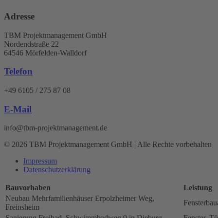
Adresse
TBM Projektmanagement GmbH
Nordendstraße 22
64546 Mörfelden-Walldorf
Telefon
+49 6105 / 275 87 08
E-Mail
info@tbm-projektmanagement.de
© 2026 TBM Projektmanagement GmbH | Alle Rechte vorbehalten
Impressum
Datenschutz­erklärung
Bauvorhaben
Leistung
Neubau Mehrfamilienhäuser Erpolzheimer Weg,
Fensterbau
Freinsheim
Sanierung Freibad, Schwimmbadweg 9 in Dieburg
Fenster, Tü