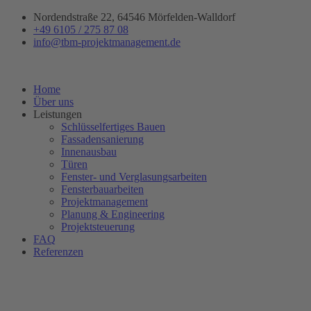
Zum
Nordendstraße 22, 64546 Mörfelden-Walldorf
Inhalt
+49 6105 / 275 87 08
springen
info@tbm-projektmanagement.de
Home
Über uns
Leistungen
Schlüsselfertiges Bauen
Fassadensanierung
Innenausbau
Türen
Fenster- und Verglasungsarbeiten
Fensterbauarbeiten
Projektmanagement
Planung & Engineering
Projektsteuerung
FAQ
Referenzen