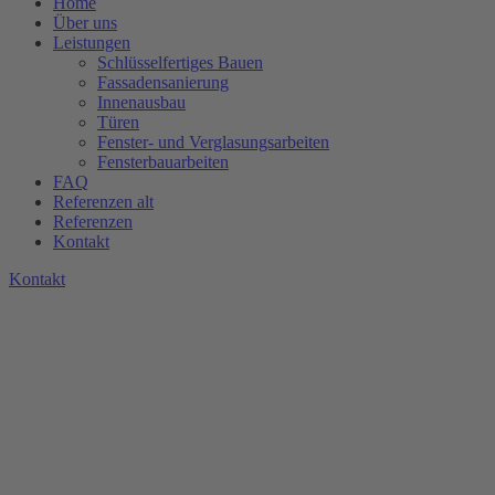
Home
Über uns
Leistungen
Schlüsselfertiges Bauen
Fassadensanierung
Innenausbau
Türen
Fenster- und Verglasungsarbeiten
Fensterbauarbeiten
FAQ
Referenzen alt
Referenzen
Kontakt
K
o
n
t
a
k
t