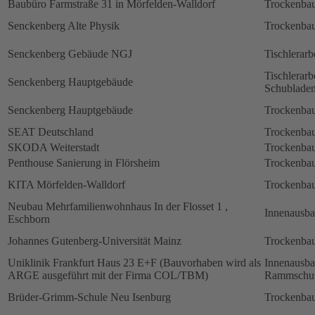
Baubüro Farmstraße 31 in Mörfelden-Walldorf
Trockenbau
Senckenberg Alte Physik
Trockenbau
Senckenberg Gebäude NGJ
Tischlerarb
Tischlerarb
Senckenberg Hauptgebäude
Schubladen
Senckenberg Hauptgebäude
Trockenbau
SEAT Deutschland
Trockenbau
SKODA Weiterstadt
Trockenbau
Penthouse Sanierung in Flörsheim
Trockenbau
KITA Mörfelden-Walldorf
Trockenbau
Neubau Mehrfamilienwohnhaus In der Flosset 1 ,
Innenausb
Eschborn
Johannes Gutenberg-Universität Mainz
Trockenbau
Uniklinik Frankfurt Haus 23 E+F (Bauvorhaben wird als
Innenausb
ARGE ausgeführt mit der Firma COL/TBM)
Rammschut
Brüder-Grimm-Schule Neu Isenburg
Trockenbau