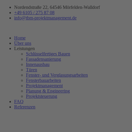
Zum
Nordendstraße 22, 64546 Mörfelden-Walldorf
Inhalt
+49 6105 / 275 87 08
springen
info@tbm-projektmanagement.de
Home
Über uns
Leistungen
Schlüsselfertiges Bauen
Fassadensanierung
Innenausbau
Türen
Fenster- und Verglasungsarbeiten
Fensterbauarbeiten
Projektmanagement
Planung & Engineering
Projektsteuerung
FAQ
Referenzen