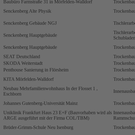
Baubüro Farmstraße 31 in Mörfelden-Walldorf
Trockenbau
Senckenberg Alte Physik
Trockenbau
Senckenberg Gebäude NGJ
Tischlerarb
Tischlerarb
Senckenberg Hauptgebäude
Schubladen
Senckenberg Hauptgebäude
Trockenbau
SEAT Deutschland
Trockenbau
SKODA Weiterstadt
Trockenbau
Penthouse Sanierung in Flörsheim
Trockenbau
KITA Mörfelden-Walldorf
Trockenbau
Neubau Mehrfamilienwohnhaus In der Flosset 1 ,
Innenausb
Eschborn
Johannes Gutenberg-Universität Mainz
Trockenbau
Uniklinik Frankfurt Haus 23 E+F (Bauvorhaben wird als
Innenausb
ARGE ausgeführt mit der Firma COL/TBM)
Rammschut
Brüder-Grimm-Schule Neu Isenburg
Trockenbau