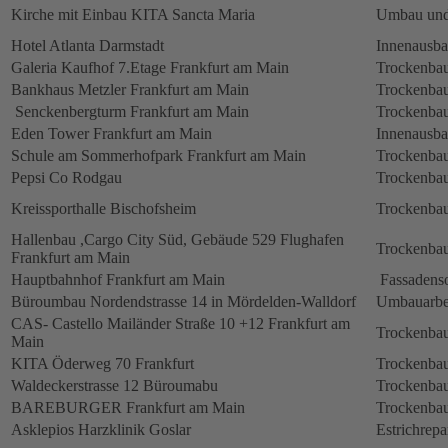
Kirche mit Einbau KITA Sancta Maria
Umbau und
Hotel Atlanta Darmstadt
Innenausb
Galeria Kaufhof 7.Etage Frankfurt am Main
Trockenbau
Bankhaus Metzler Frankfurt am Main
Trockenbau
Senckenbergturm Frankfurt am Main
Trockenbau
Eden Tower Frankfurt am Main
Innenausba
Schule am Sommerhofpark Frankfurt am Main
Trockenbau
Pepsi Co Rodgau
Trockenbau
Kreissporthalle Bischofsheim
Trockenbau
Hallenbau ,Cargo City Süd, Gebäude 529 Flughafen
Trockenbau
Frankfurt am Main
Hauptbahnhof Frankfurt am Main
Fassadens
Büroumbau Nordendstrasse 14 in Mördelden-Walldorf
Umbauarbe
CAS- Castello Mailänder Straße 10 +12 Frankfurt am
Trockenbau
Main
KITA Öderweg 70 Frankfurt
Trockenbau
Waldeckerstrasse 12 Büroumabu
Trockenbau
BAREBURGER Frankfurt am Main
Trockenbau
Asklepios Harzklinik Goslar
Estrichrepa