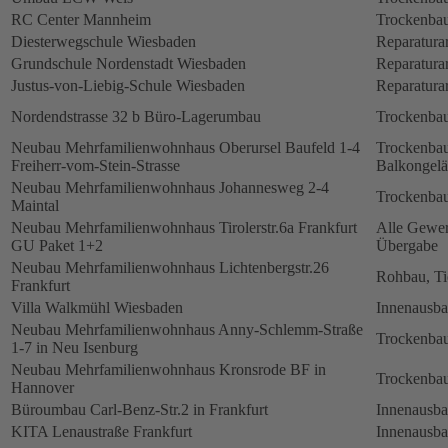
RC Center Mannheim
Trockenbau
Diesterwegschule Wiesbaden
Reparatura
Grundschule Nordenstadt Wiesbaden
Reparatura
Justus-von-Liebig-Schule Wiesbaden
Reparatura
Nordendstrasse 32 b Büro-Lagerumbau
Trockenbau
Neubau Mehrfamilienwohnhaus Oberursel Baufeld 1-4
Trockenbau
Freiherr-vom-Stein-Strasse
Balkongelä
Neubau Mehrfamilienwohnhaus Johannesweg 2-4
Trockenbau
Maintal
Neubau Mehrfamilienwohnhaus Tirolerstr.6a Frankfurt
Alle Gewerk
GU Paket 1+2
Übergabe
Neubau Mehrfamilienwohnhaus Lichtenbergstr.26
Rohbau, Ti
Frankfurt
Villa Walkmühl Wiesbaden
Innenausb
Neubau Mehrfamilienwohnhaus Anny-Schlemm-Straße
Trockenbau
1-7 in Neu Isenburg
Neubau Mehrfamilienwohnhaus Kronsrode BF in
Trockenbau
Hannover
Büroumbau Carl-Benz-Str.2 in Frankfurt
Innenausb
KITA Lenaustraße Frankfurt
Innenausb