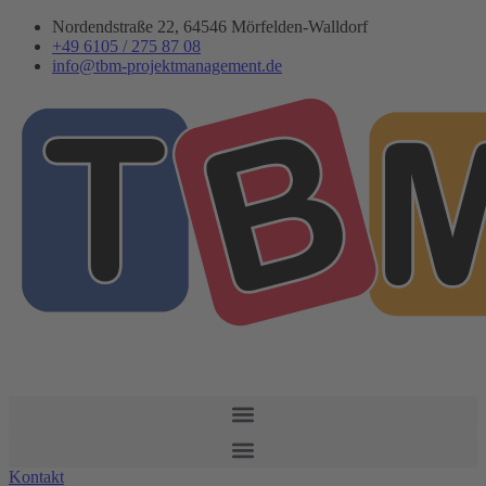
Zum
Nordendstraße 22, 64546 Mörfelden-Walldorf
Inhalt
+49 6105 / 275 87 08
springen
info@tbm-projektmanagement.de
K
o
n
t
a
k
t