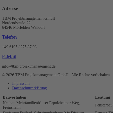
Adresse
TBM Projektmanagement GmbH
Nordendstraße 22
64546 Mörfelden-Walldorf
Telefon
+49 6105 / 275 87 08
E-Mail
info@tbm-projektmanagement.de
© 2026 TBM Projektmanagement GmbH | Alle Rechte vorbehalten
Impressum
Datenschutz­erklärung
Bauvorhaben
Leistung
Neubau Mehrfamilienhäuser Erpolzheimer Weg,
Fensterbau
Freinsheim
Sanierung Freibad, Schwimmbadweg 9 in Dieburg
Fenster, Tü