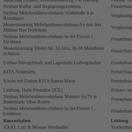
Neubau Kultur- und Begegnungszentrum
Fensterbau
Neubau Mehrfamilienwohnhaus Voithstraße 8 in
Verglasung
Renningen
Modernisierung Mehrfamilienwohnhaus An den drei
Verglasung
Mühlen Bad Dürkheim
Neubau Mehrfamilienwohnhaus In der Flosset 1 ,
Fensterbau
Eschborn
Modernisierung Tilsiter Str. 32-34 u. 36-38 Mannheim
Fensterbau
Schönau
Umbau Bürogebäude und Lagerhalle Ludwigshafen
Fensterbau
KITA Neidenfels
Fensterbau
Kirche mit Einbau KITA Sancta Maria
Fensterbau
Limburg, Halle Primeline (ICE)
Fenster- u
Neubau Mehrfamilienwohnhaus Mainzer Str.79 in
Fensterbau
Rödermark/ Ober-Roden
Neubau Mehrfamilienwohnhaus In der Flosset 1 ,
Fensterbau
Eschborn
Bauvorhaben
Leistung
XXXL Lutz & Mömax Wiesbaden
Trockenbau