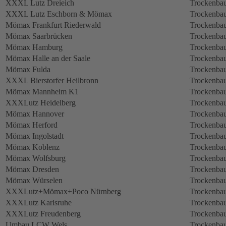
XXXL Lutz Dreieich
Trockenbau
XXXL Lutz Eschborn & Mömax
Trockenbau
Mömax Frankfurt Riederwald
Trockenbau
Mömax Saarbrücken
Trockenbau
Mömax Hamburg
Trockenbau
Mömax Halle an der Saale
Trockenbau
Mömax Fulda
Trockenbau
XXXL Bierstorfer Heilbronn
Trockenbau
Mömax Mannheim K1
Trockenbau
XXXLutz Heidelberg
Trockenbau
Mömax Hannover
Trockenbau
Mömax Herford
Trockenbau
Mömax Ingolstadt
Trockenbau
Mömax Koblenz
Trockenbau
Mömax Wolfsburg
Trockenbau
Mömax Dresden
Trockenbau
Mömax Würselen
Trockenbau
XXXLutz+Mömax+Poco Nürnberg
Trockenbau
XXXLutz Karlsruhe
Trockenbau
XXXLutz Freudenberg
Trockenbau
Umbau LCW Wels
Trockenbau