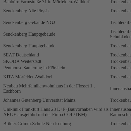
Baubüro Farmstraße 31 in Mörfelden-Walldorf
Trockenbau
Senckenberg Alte Physik
Trockenbau
Senckenberg Gebäude NGJ
Tischlerarb
Tischlerarb
Senckenberg Hauptgebäude
Schubladen
Senckenberg Hauptgebäude
Trockenbau
SEAT Deutschland
Trockenbau
SKODA Weiterstadt
Trockenbau
Penthouse Sanierung in Flörsheim
Trockenbau
KITA Mörfelden-Walldorf
Trockenbau
Neubau Mehrfamilienwohnhaus In der Flosset 1 ,
Innenausb
Eschborn
Johannes Gutenberg-Universität Mainz
Trockenbau
Uniklinik Frankfurt Haus 23 E+F (Bauvorhaben wird als
Innenausb
ARGE ausgeführt mit der Firma COL/TBM)
Rammschut
Brüder-Grimm-Schule Neu Isenburg
Trockenbau