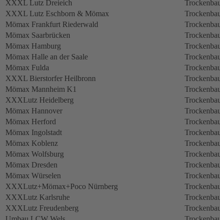
XXXL Lutz Dreieich
Trockenbau
XXXL Lutz Eschborn & Mömax
Trockenbau
Mömax Frankfurt Riederwald
Trockenbau
Mömax Saarbrücken
Trockenbau
Mömax Hamburg
Trockenbau
Mömax Halle an der Saale
Trockenbau
Mömax Fulda
Trockenbau
XXXL Bierstorfer Heilbronn
Trockenbau
Mömax Mannheim K1
Trockenbau
XXXLutz Heidelberg
Trockenbau
Mömax Hannover
Trockenbau
Mömax Herford
Trockenbau
Mömax Ingolstadt
Trockenbau
Mömax Koblenz
Trockenbau
Mömax Wolfsburg
Trockenbau
Mömax Dresden
Trockenbau
Mömax Würselen
Trockenbau
XXXLutz+Mömax+Poco Nürnberg
Trockenbau
XXXLutz Karlsruhe
Trockenbau
XXXLutz Freudenberg
Trockenbau
Umbau LCW Wels
Trockenbau