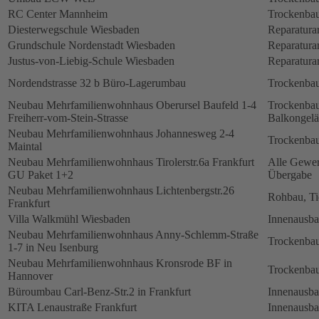
RC Center Mannheim
Trockenbau
Diesterwegschule Wiesbaden
Reparatura
Grundschule Nordenstadt Wiesbaden
Reparatura
Justus-von-Liebig-Schule Wiesbaden
Reparatura
Nordendstrasse 32 b Büro-Lagerumbau
Trockenbau
Neubau Mehrfamilienwohnhaus Oberursel Baufeld 1-4
Trockenbau
Freiherr-vom-Stein-Strasse
Balkongelä
Neubau Mehrfamilienwohnhaus Johannesweg 2-4
Trockenbau
Maintal
Neubau Mehrfamilienwohnhaus Tirolerstr.6a Frankfurt
Alle Gewerk
GU Paket 1+2
Übergabe
Neubau Mehrfamilienwohnhaus Lichtenbergstr.26
Rohbau, Ti
Frankfurt
Villa Walkmühl Wiesbaden
Innenausb
Neubau Mehrfamilienwohnhaus Anny-Schlemm-Straße
Trockenbau
1-7 in Neu Isenburg
Neubau Mehrfamilienwohnhaus Kronsrode BF in
Trockenbau
Hannover
Büroumbau Carl-Benz-Str.2 in Frankfurt
Innenausb
KITA Lenaustraße Frankfurt
Innenausb