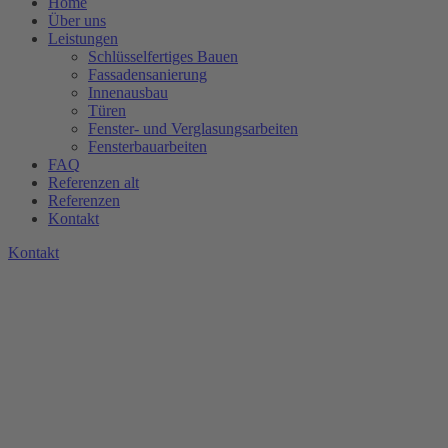
Home
Über uns
Leistungen
Schlüsselfertiges Bauen
Fassadensanierung
Innenausbau
Türen
Fenster- und Verglasungsarbeiten
Fensterbauarbeiten
FAQ
Referenzen alt
Referenzen
Kontakt
K
o
n
t
a
k
t