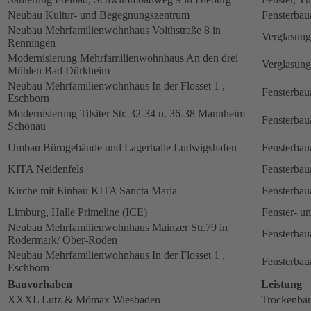
Neubau Kultur- und Begegnungszentrum
Fensterbau
Neubau Mehrfamilienwohnhaus Voithstraße 8 in
Verglasung
Renningen
Modernisierung Mehrfamilienwohnhaus An den drei
Verglasung
Mühlen Bad Dürkheim
Neubau Mehrfamilienwohnhaus In der Flosset 1 ,
Fensterbau
Eschborn
Modernisierung Tilsiter Str. 32-34 u. 36-38 Mannheim
Fensterbau
Schönau
Umbau Bürogebäude und Lagerhalle Ludwigshafen
Fensterbau
KITA Neidenfels
Fensterbau
Kirche mit Einbau KITA Sancta Maria
Fensterbau
Limburg, Halle Primeline (ICE)
Fenster- u
Neubau Mehrfamilienwohnhaus Mainzer Str.79 in
Fensterbau
Rödermark/ Ober-Roden
Neubau Mehrfamilienwohnhaus In der Flosset 1 ,
Fensterbau
Eschborn
Bauvorhaben
Leistung
XXXL Lutz & Mömax Wiesbaden
Trockenbau