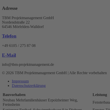
Adresse
TBM Projektmanagement GmbH
Nordendstraße 22
64546 Mörfelden-Walldorf
Telefon
+49 6105 / 275 87 08
E-Mail
info@tbm-projektmanagement.de
© 2026 TBM Projektmanagement GmbH | Alle Rechte vorbehalten
Impressum
Datenschutz­erklärung
Bauvorhaben
Leistung
Neubau Mehrfamilienhäuser Erpolzheimer Weg,
Fensterbau
Freinsheim
Sanierung Freibad, Schwimmbadweg 9 in Dieburg
Fenster, Tü