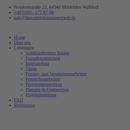
Zum
Nordendstraße 22, 64546 Mörfelden-Walldorf
Inhalt
+49 6105 / 275 87 08
springen
info@tbm-projektmanagement.de
Home
Über uns
Leistungen
Schlüsselfertiges Bauen
Fassadensanierung
Innenausbau
Türen
Fenster- und Verglasungsarbeiten
Fensterbauarbeiten
Projektmanagement
Planung & Engineering
Projektsteuerung
FAQ
Referenzen