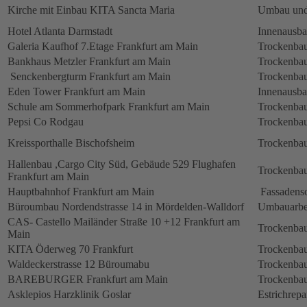
Kirche mit Einbau KITA Sancta Maria
Umbau und
Hotel Atlanta Darmstadt
Innenausb
Galeria Kaufhof 7.Etage Frankfurt am Main
Trockenbau
Bankhaus Metzler Frankfurt am Main
Trockenbau
Senckenbergturm Frankfurt am Main
Trockenbau
Eden Tower Frankfurt am Main
Innenausba
Schule am Sommerhofpark Frankfurt am Main
Trockenbau
Pepsi Co Rodgau
Trockenbau
Kreissporthalle Bischofsheim
Trockenbau
Hallenbau ,Cargo City Süd, Gebäude 529 Flughafen
Trockenbau
Frankfurt am Main
Hauptbahnhof Frankfurt am Main
Fassadens
Büroumbau Nordendstrasse 14 in Mördelden-Walldorf
Umbauarbe
CAS- Castello Mailänder Straße 10 +12 Frankfurt am
Trockenbau
Main
KITA Öderweg 70 Frankfurt
Trockenbau
Waldeckerstrasse 12 Büroumabu
Trockenbau
BAREBURGER Frankfurt am Main
Trockenbau
Asklepios Harzklinik Goslar
Estrichrepa