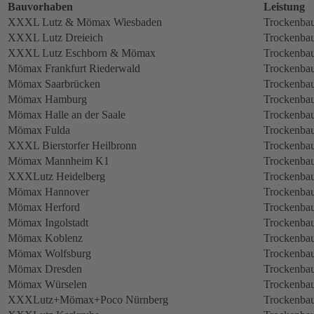
Bauvorhaben
Leistung
XXXL Lutz & Mömax Wiesbaden
Trockenbau
XXXL Lutz Dreieich
Trockenbau
XXXL Lutz Eschborn & Mömax
Trockenbau
Mömax Frankfurt Riederwald
Trockenbau
Mömax Saarbrücken
Trockenbau
Mömax Hamburg
Trockenbau
Mömax Halle an der Saale
Trockenbau
Mömax Fulda
Trockenbau
XXXL Bierstorfer Heilbronn
Trockenbau
Mömax Mannheim K1
Trockenbau
XXXLutz Heidelberg
Trockenbau
Mömax Hannover
Trockenbau
Mömax Herford
Trockenbau
Mömax Ingolstadt
Trockenbau
Mömax Koblenz
Trockenbau
Mömax Wolfsburg
Trockenbau
Mömax Dresden
Trockenbau
Mömax Würselen
Trockenbau
XXXLutz+Mömax+Poco Nürnberg
Trockenbau