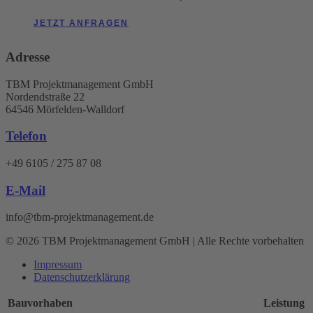
J
E
T
Z
T
A
N
F
R
A
G
E
N
Adresse
TBM Projektmanagement GmbH
Nordendstraße 22
64546 Mörfelden-Walldorf
Telefon
+49 6105 / 275 87 08
E-Mail
info@tbm-projektmanagement.de
© 2026 TBM Projektmanagement GmbH | Alle Rechte vorbehalten
Impressum
Datenschutz­erklärung
Bauvorhaben
Leistung