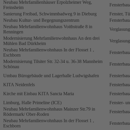
Neubau Mehrfamilienhäuser Erpolzheimer Weg,
Fensterbau
Freinsheim
Sanierung Freibad, Schwimmbadweg 9 in Dieburg
Fenster, Tü
Neubau Kultur- und Begegnungszentrum
Fensterbau
Neubau Mehrfamilienwohnhaus Voithstraße 8 in
Verglasung
Renningen
Modernisierung Mehrfamilienwohnhaus An den drei
Verglasung
Mühlen Bad Dürkheim
Neubau Mehrfamilienwohnhaus In der Flosset 1 ,
Fensterbau
Eschborn
Modernisierung Tilsiter Str. 32-34 u. 36-38 Mannheim
Fensterbau
Schönau
Umbau Bürogebäude und Lagerhalle Ludwigshafen
Fensterbau
KITA Neidenfels
Fensterbau
Kirche mit Einbau KITA Sancta Maria
Fensterbau
Limburg, Halle Primeline (ICE)
Fenster- u
Neubau Mehrfamilienwohnhaus Mainzer Str.79 in
Fensterbau
Rödermark/ Ober-Roden
Neubau Mehrfamilienwohnhaus In der Flosset 1 ,
Fensterbau
Eschborn