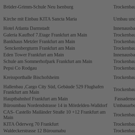
Brüder-Grimm-Schule Neu Isenburg
Trockenbau
Kirche mit Einbau KITA Sancta Maria
Umbau und
Hotel Atlanta Darmstadt
Innenausb
Galeria Kaufhof 7.Etage Frankfurt am Main
Trockenbau
Bankhaus Metzler Frankfurt am Main
Trockenbau
Senckenbergturm Frankfurt am Main
Trockenbau
Eden Tower Frankfurt am Main
Innenausba
Schule am Sommerhofpark Frankfurt am Main
Trockenbau
Pepsi Co Rodgau
Trockenbau
Kreissporthalle Bischofsheim
Trockenbau
Hallenbau ,Cargo City Süd, Gebäude 529 Flughafen
Trockenbau
Frankfurt am Main
Hauptbahnhof Frankfurt am Main
Fassadens
Büroumbau Nordendstrasse 14 in Mördelden-Walldorf
Umbauarbe
CAS- Castello Mailänder Straße 10 +12 Frankfurt am
Trockenbau
Main
KITA Öderweg 70 Frankfurt
Trockenbau
Waldeckerstrasse 12 Büroumabu
Trockenbau