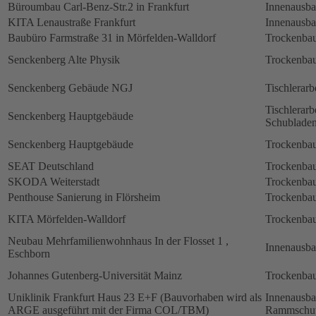
Büroumbau Carl-Benz-Str.2 in Frankfurt
Innenausb
KITA Lenaustraße Frankfurt
Innenausb
Baubüro Farmstraße 31 in Mörfelden-Walldorf
Trockenbau
Senckenberg Alte Physik
Trockenbau
Senckenberg Gebäude NGJ
Tischlerarb
Tischlerarb
Senckenberg Hauptgebäude
Schubladen
Senckenberg Hauptgebäude
Trockenbau
SEAT Deutschland
Trockenbau
SKODA Weiterstadt
Trockenbau
Penthouse Sanierung in Flörsheim
Trockenbau
KITA Mörfelden-Walldorf
Trockenbau
Neubau Mehrfamilienwohnhaus In der Flosset 1 ,
Innenausb
Eschborn
Johannes Gutenberg-Universität Mainz
Trockenbau
Uniklinik Frankfurt Haus 23 E+F (Bauvorhaben wird als
Innenausb
ARGE ausgeführt mit der Firma COL/TBM)
Rammschut