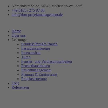
Zum
Nordendstraße 22, 64546 Mörfelden-Walldorf
Inhalt
+49 6105 / 275 87 08
springen
info@tbm-projektmanagement.de
Home
Über uns
Leistungen
Schlüsselfertiges Bauen
Fassadensanierung
Innenausbau
Türen
Fenster- und Verglasungsarbeiten
Fensterbauarbeiten
Projektmanagement
Planung & Engineering
Projektsteuerung
FAQ
Referenzen