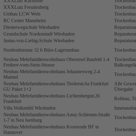
XXXLutz Karlsruhe
Trockenbau
XXXLutz Freudenberg
Trockenbau
Umbau LCW Wels
Trockenbau
RC Center Mannheim
Trockenbau
Diesterwegschule Wiesbaden
Reparatura
Grundschule Nordenstadt Wiesbaden
Reparatura
Justus-von-Liebig-Schule Wiesbaden
Reparatura
Nordendstrasse 32 b Büro-Lagerumbau
Trockenbau
Neubau Mehrfamilienwohnhaus Oberursel Baufeld 1-4
Trockenbau
Freiherr-vom-Stein-Strasse
Balkongelä
Neubau Mehrfamilienwohnhaus Johannesweg 2-4
Trockenbau
Maintal
Neubau Mehrfamilienwohnhaus Tirolerstr.6a Frankfurt
Alle Gewerk
GU Paket 1+2
Übergabe
Neubau Mehrfamilienwohnhaus Lichtenbergstr.26
Rohbau, Ti
Frankfurt
Villa Walkmühl Wiesbaden
Innenausb
Neubau Mehrfamilienwohnhaus Anny-Schlemm-Straße
Trockenbau
1-7 in Neu Isenburg
Neubau Mehrfamilienwohnhaus Kronsrode BF in
Trockenbau
Hannover