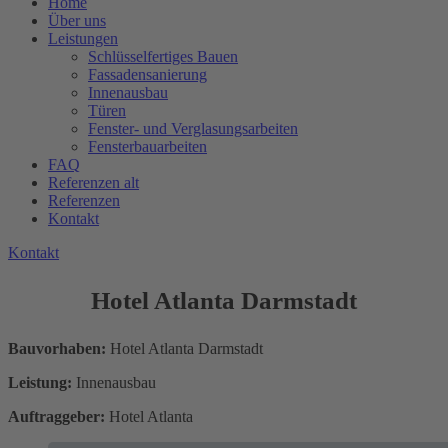
Home
Über uns
Leistungen
Schlüsselfertiges Bauen
Fassadensanierung
Innenausbau
Türen
Fenster- und Verglasungsarbeiten
Fensterbauarbeiten
FAQ
Referenzen alt
Referenzen
Kontakt
K
o
n
t
a
k
t
Hotel Atlanta Darmstadt
Bauvorhaben:
Hotel Atlanta Darmstadt
Leistung:
Innenausbau
Auftraggeber:
Hotel Atlanta