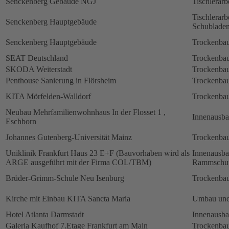
Senckenberg Gebäude NGJ
Tischlerarb
Tischlerarb
Senckenberg Hauptgebäude
Schubladen
Senckenberg Hauptgebäude
Trockenbau
SEAT Deutschland
Trockenbau
SKODA Weiterstadt
Trockenbau
Penthouse Sanierung in Flörsheim
Trockenbau
KITA Mörfelden-Walldorf
Trockenbau
Neubau Mehrfamilienwohnhaus In der Flosset 1 ,
Innenausb
Eschborn
Johannes Gutenberg-Universität Mainz
Trockenbau
Uniklinik Frankfurt Haus 23 E+F (Bauvorhaben wird als
Innenausb
ARGE ausgeführt mit der Firma COL/TBM)
Rammschut
Brüder-Grimm-Schule Neu Isenburg
Trockenbau
Kirche mit Einbau KITA Sancta Maria
Umbau und
Hotel Atlanta Darmstadt
Innenausb
Galeria Kaufhof 7.Etage Frankfurt am Main
Trockenbau