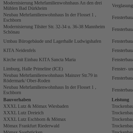
Modernisierung Mehrfamilienwohnhaus An den drei
Verglasung
Mühlen Bad Dürkheim
Neubau Mehrfamilienwohnhaus In der Flosset 1 ,
Fensterbau
Eschborn
Modernisierung Tilsiter Str. 32-34 u. 36-38 Mannheim
Fensterbau
Schönau
Umbau Bürogebäude und Lagerhalle Ludwigshafen
Fensterbau
KITA Neidenfels
Fensterbau
Kirche mit Einbau KITA Sancta Maria
Fensterbau
Limburg, Halle Primeline (ICE)
Fenster- u
Neubau Mehrfamilienwohnhaus Mainzer Str.79 in
Fensterbau
Rödermark/ Ober-Roden
Neubau Mehrfamilienwohnhaus In der Flosset 1 ,
Fensterbau
Eschborn
Bauvorhaben
Leistung
XXXL Lutz & Mömax Wiesbaden
Trockenbau
XXXL Lutz Dreieich
Trockenbau
XXXL Lutz Eschborn & Mömax
Trockenbau
Mömax Frankfurt Riederwald
Trockenbau
Mömax Saarbrücken
Trockenbau