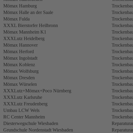
Mömax Hamburg
Trockenbau
Mömax Halle an der Saale
Trockenbau
Mömax Fulda
Trockenbau
XXXL Bierstorfer Heilbronn
Trockenbau
Mömax Mannheim K1
Trockenbau
XXXLutz Heidelberg
Trockenbau
Mömax Hannover
Trockenbau
Mömax Herford
Trockenbau
Mömax Ingolstadt
Trockenbau
Mömax Koblenz
Trockenbau
Mömax Wolfsburg
Trockenbau
Mömax Dresden
Trockenbau
Mömax Würselen
Trockenbau
XXXLutz+Mömax+Poco Nürnberg
Trockenbau
XXXLutz Karlsruhe
Trockenbau
XXXLutz Freudenberg
Trockenbau
Umbau LCW Wels
Trockenbau
RC Center Mannheim
Trockenbau
Diesterwegschule Wiesbaden
Reparatura
Grundschule Nordenstadt Wiesbaden
Reparatura