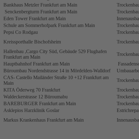
Bankhaus Metzler Frankfurt am Main
Trockenbau
Senckenbergturm Frankfurt am Main
Trockenbau
Eden Tower Frankfurt am Main
Innenausba
Schule am Sommerhofpark Frankfurt am Main
Trockenbau
Pepsi Co Rodgau
Trockenbau
Kreissporthalle Bischofsheim
Trockenbau
Hallenbau ,Cargo City Süd, Gebäude 529 Flughafen
Trockenbau
Frankfurt am Main
Hauptbahnhof Frankfurt am Main
Fassadens
Büroumbau Nordendstrasse 14 in Mördelden-Walldorf
Umbauarbe
CAS- Castello Mailänder Straße 10 +12 Frankfurt am
Trockenbau
Main
KITA Öderweg 70 Frankfurt
Trockenbau
Waldeckerstrasse 12 Büroumabu
Trockenbau
BAREBURGER Frankfurt am Main
Trockenbau
Asklepios Harzklinik Goslar
Estrichrepa
Markus Krankenhaus Frankfurt am Main
Innenausb