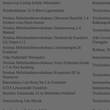
Justus-von-Liebig-Schule Wiesbaden
Reparatura
Nordendstrasse 32 b Büro-Lagerumbau
Trockenbau
Neubau Mehrfamilienwohnhaus Oberursel Baufeld 1-4
Trockenbau
Freiherr-vom-Stein-Strasse
Balkongelä
Neubau Mehrfamilienwohnhaus Johannesweg 2-4
Trockenbau
Maintal
Neubau Mehrfamilienwohnhaus Tirolerstr.6a Frankfurt
Alle Gewerk
GU Paket 1+2
Übergabe
Neubau Mehrfamilienwohnhaus Lichtenbergstr.26
Rohbau, Ti
Frankfurt
Villa Walkmühl Wiesbaden
Innenausb
Neubau Mehrfamilienwohnhaus Anny-Schlemm-Straße
Trockenbau
1-7 in Neu Isenburg
Neubau Mehrfamilienwohnhaus Kronsrode BF in
Trockenbau
Hannover
Büroumbau Carl-Benz-Str.2 in Frankfurt
Innenausb
KITA Lenaustraße Frankfurt
Innenausb
Baubüro Farmstraße 31 in Mörfelden-Walldorf
Trockenbau
Senckenberg Alte Physik
Trockenbau