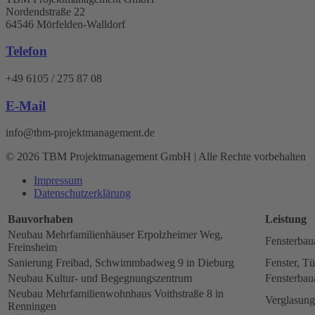
Nordendstraße 22
64546 Mörfelden-Walldorf
Telefon
+49 6105 / 275 87 08
E-Mail
info@tbm-projektmanagement.de
© 2026 TBM Projektmanagement GmbH | Alle Rechte vorbehalten
Impressum
Datenschutz­erklärung
Bauvorhaben
Leistung
Neubau Mehrfamilienhäuser Erpolzheimer Weg,
Fensterbau
Freinsheim
Sanierung Freibad, Schwimmbadweg 9 in Dieburg
Fenster, Tü
Neubau Kultur- und Begegnungszentrum
Fensterbau
Neubau Mehrfamilienwohnhaus Voithstraße 8 in
Verglasung
Renningen