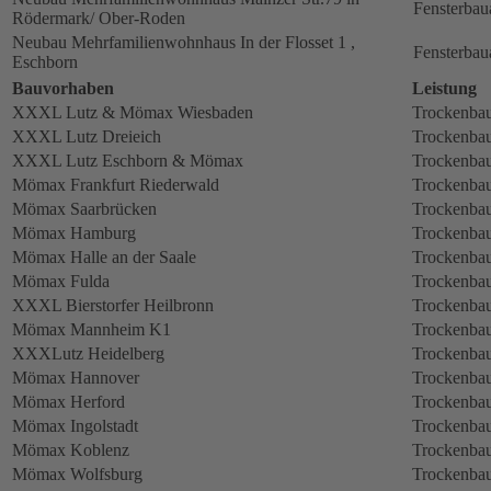
Fensterbau
Rödermark/ Ober-Roden
Neubau Mehrfamilienwohnhaus In der Flosset 1 ,
Fensterbau
Eschborn
Bauvorhaben
Leistung
XXXL Lutz & Mömax Wiesbaden
Trockenbau
XXXL Lutz Dreieich
Trockenbau
XXXL Lutz Eschborn & Mömax
Trockenbau
Mömax Frankfurt Riederwald
Trockenbau
Mömax Saarbrücken
Trockenbau
Mömax Hamburg
Trockenbau
Mömax Halle an der Saale
Trockenbau
Mömax Fulda
Trockenbau
XXXL Bierstorfer Heilbronn
Trockenbau
Mömax Mannheim K1
Trockenbau
XXXLutz Heidelberg
Trockenbau
Mömax Hannover
Trockenbau
Mömax Herford
Trockenbau
Mömax Ingolstadt
Trockenbau
Mömax Koblenz
Trockenbau
Mömax Wolfsburg
Trockenbau