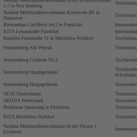
Neubau Mehrfamilienwohnhaus Anny-Schlemm-Straße
Trockenbau
1-7 in Neu Isenburg
Neubau Mehrfamilienwohnhaus Kronsrode BF in
Trockenbau
Hannover
Büroumbau Carl-Benz-Str.2 in Frankfurt
Innenausb
KITA Lenaustraße Frankfurt
Innenausb
Baubüro Farmstraße 31 in Mörfelden-Walldorf
Trockenbau
Senckenberg Alte Physik
Trockenbau
Senckenberg Gebäude NGJ
Tischlerarb
Tischlerarb
Senckenberg Hauptgebäude
Schubladen
Senckenberg Hauptgebäude
Trockenbau
SEAT Deutschland
Trockenbau
SKODA Weiterstadt
Trockenbau
Penthouse Sanierung in Flörsheim
Trockenbau
KITA Mörfelden-Walldorf
Trockenbau
Neubau Mehrfamilienwohnhaus In der Flosset 1 ,
Innenausb
Eschborn