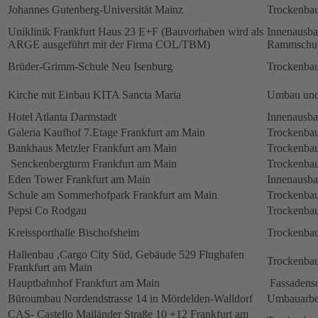
Johannes Gutenberg-Universität Mainz
Trockenbau
Uniklinik Frankfurt Haus 23 E+F (Bauvorhaben wird als
Innenausb
ARGE ausgeführt mit der Firma COL/TBM)
Rammschut
Brüder-Grimm-Schule Neu Isenburg
Trockenbau
Kirche mit Einbau KITA Sancta Maria
Umbau und
Hotel Atlanta Darmstadt
Innenausb
Galeria Kaufhof 7.Etage Frankfurt am Main
Trockenbau
Bankhaus Metzler Frankfurt am Main
Trockenbau
Senckenbergturm Frankfurt am Main
Trockenbau
Eden Tower Frankfurt am Main
Innenausba
Schule am Sommerhofpark Frankfurt am Main
Trockenbau
Pepsi Co Rodgau
Trockenbau
Kreissporthalle Bischofsheim
Trockenbau
Hallenbau ,Cargo City Süd, Gebäude 529 Flughafen
Trockenbau
Frankfurt am Main
Hauptbahnhof Frankfurt am Main
Fassadens
Büroumbau Nordendstrasse 14 in Mördelden-Walldorf
Umbauarbe
CAS- Castello Mailänder Straße 10 +12 Frankfurt am