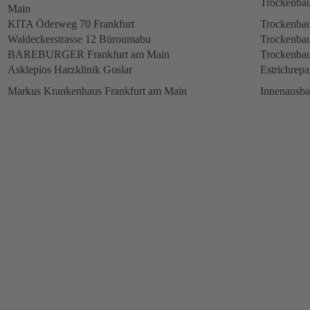
Trockenbau
Main
KITA Öderweg 70 Frankfurt
Trockenbau
Waldeckerstrasse 12 Büroumabu
Trockenbau
BAREBURGER Frankfurt am Main
Trockenbau
Asklepios Harzklinik Goslar
Estrichrepa
Markus Krankenhaus Frankfurt am Main
Innenausb