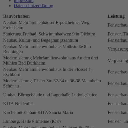
Impressum
Datenschutz­erklärung
Bauvorhaben
Leistung
Neubau Mehrfamilienhäuser Erpolzheimer Weg,
Fensterbau
Freinsheim
Sanierung Freibad, Schwimmbadweg 9 in Dieburg
Fenster, Tü
Neubau Kultur- und Begegnungszentrum
Fensterbau
Neubau Mehrfamilienwohnhaus Voithstraße 8 in
Verglasung
Renningen
Modernisierung Mehrfamilienwohnhaus An den drei
Verglasung
Mühlen Bad Dürkheim
Neubau Mehrfamilienwohnhaus In der Flosset 1 ,
Fensterbau
Eschborn
Modernisierung Tilsiter Str. 32-34 u. 36-38 Mannheim
Fensterbau
Schönau
Umbau Bürogebäude und Lagerhalle Ludwigshafen
Fensterbau
KITA Neidenfels
Fensterbau
Kirche mit Einbau KITA Sancta Maria
Fensterbau
Limburg, Halle Primeline (ICE)
Fenster- u
Neubau Mehrfamilienwohnhaus Mainzer Str.79 in