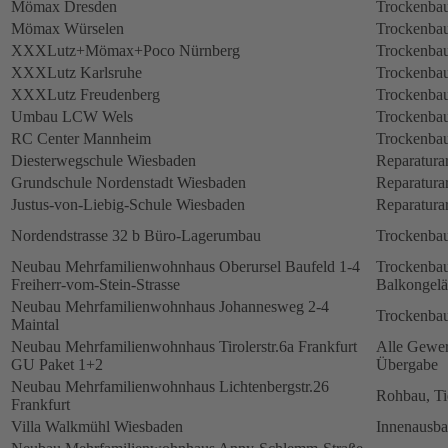
Mömax Dresden
Trockenbau
Mömax Würselen
Trockenbau
XXXLutz+Mömax+Poco Nürnberg
Trockenbau
XXXLutz Karlsruhe
Trockenbau
XXXLutz Freudenberg
Trockenbau
Umbau LCW Wels
Trockenbau
RC Center Mannheim
Trockenbau
Diesterwegschule Wiesbaden
Reparatura
Grundschule Nordenstadt Wiesbaden
Reparatura
Justus-von-Liebig-Schule Wiesbaden
Reparatura
Nordendstrasse 32 b Büro-Lagerumbau
Trockenbau
Neubau Mehrfamilienwohnhaus Oberursel Baufeld 1-4
Trockenbau
Freiherr-vom-Stein-Strasse
Balkongelä
Neubau Mehrfamilienwohnhaus Johannesweg 2-4
Trockenbau
Maintal
Neubau Mehrfamilienwohnhaus Tirolerstr.6a Frankfurt
Alle Gewerk
GU Paket 1+2
Übergabe
Neubau Mehrfamilienwohnhaus Lichtenbergstr.26
Rohbau, Ti
Frankfurt
Villa Walkmühl Wiesbaden
Innenausb