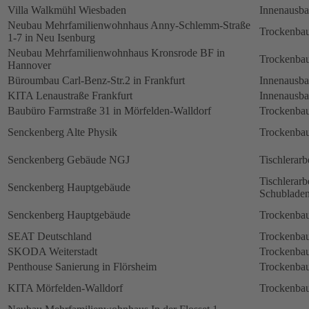
Villa Walkmühl Wiesbaden
Innenausb
Neubau Mehrfamilienwohnhaus Anny-Schlemm-Straße
Trockenbau
1-7 in Neu Isenburg
Neubau Mehrfamilienwohnhaus Kronsrode BF in
Trockenbau
Hannover
Büroumbau Carl-Benz-Str.2 in Frankfurt
Innenausb
KITA Lenaustraße Frankfurt
Innenausb
Baubüro Farmstraße 31 in Mörfelden-Walldorf
Trockenbau
Senckenberg Alte Physik
Trockenbau
Senckenberg Gebäude NGJ
Tischlerarb
Tischlerarb
Senckenberg Hauptgebäude
Schubladen
Senckenberg Hauptgebäude
Trockenbau
SEAT Deutschland
Trockenbau
SKODA Weiterstadt
Trockenbau
Penthouse Sanierung in Flörsheim
Trockenbau
KITA Mörfelden-Walldorf
Trockenbau