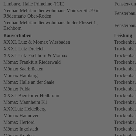
Limburg, Halle Primeline (ICE)
Fenster- u
Neubau Mehrfamilienwohnhaus Mainzer Str.79 in
Fensterbau
Rödermark/ Ober-Roden
Neubau Mehrfamilienwohnhaus In der Flosset 1 ,
Fensterbau
Eschborn
Bauvorhaben
Leistung
XXXL Lutz & Mömax Wiesbaden
Trockenbau
XXXL Lutz Dreieich
Trockenbau
XXXL Lutz Eschborn & Mömax
Trockenbau
Mömax Frankfurt Riederwald
Trockenbau
Mömax Saarbrücken
Trockenbau
Mömax Hamburg
Trockenbau
Mömax Halle an der Saale
Trockenbau
Mömax Fulda
Trockenbau
XXXL Bierstorfer Heilbronn
Trockenbau
Mömax Mannheim K1
Trockenbau
XXXLutz Heidelberg
Trockenbau
Mömax Hannover
Trockenbau
Mömax Herford
Trockenbau
Mömax Ingolstadt
Trockenbau
Mömax Koblenz
Trockenbau