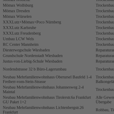
Mömax Wolfsburg
Trockenbau
Mömax Dresden
Trockenbau
Mömax Würselen
Trockenbau
XXXLutz+Mömax+Poco Nürnberg
Trockenbau
XXXLutz Karlsruhe
Trockenbau
XXXLutz Freudenberg
Trockenbau
Umbau LCW Wels
Trockenbau
RC Center Mannheim
Trockenbau
Diesterwegschule Wiesbaden
Reparatura
Grundschule Nordenstadt Wiesbaden
Reparatura
Justus-von-Liebig-Schule Wiesbaden
Reparatura
Nordendstrasse 32 b Büro-Lagerumbau
Trockenbau
Neubau Mehrfamilienwohnhaus Oberursel Baufeld 1-4
Trockenbau
Freiherr-vom-Stein-Strasse
Balkongelä
Neubau Mehrfamilienwohnhaus Johannesweg 2-4
Trockenbau
Maintal
Neubau Mehrfamilienwohnhaus Tirolerstr.6a Frankfurt
Alle Gewerk
GU Paket 1+2
Übergabe
Neubau Mehrfamilienwohnhaus Lichtenbergstr.26
Rohbau, Ti
Frankfurt