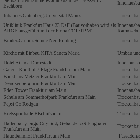
Neubau Mehrfamilienwohnhaus In der Flosset 1 ,
Innenausb
Eschborn
Johannes Gutenberg-Universität Mainz
Trockenbau
Uniklinik Frankfurt Haus 23 E+F (Bauvorhaben wird als
Innenausb
ARGE ausgeführt mit der Firma COL/TBM)
Rammschut
Brüder-Grimm-Schule Neu Isenburg
Trockenbau
Kirche mit Einbau KITA Sancta Maria
Umbau und
Hotel Atlanta Darmstadt
Innenausb
Galeria Kaufhof 7.Etage Frankfurt am Main
Trockenbau
Bankhaus Metzler Frankfurt am Main
Trockenbau
Senckenbergturm Frankfurt am Main
Trockenbau
Eden Tower Frankfurt am Main
Innenausba
Schule am Sommerhofpark Frankfurt am Main
Trockenbau
Pepsi Co Rodgau
Trockenbau
Kreissporthalle Bischofsheim
Trockenbau
Hallenbau ,Cargo City Süd, Gebäude 529 Flughafen
Trockenbau
Frankfurt am Main
Hauptbahnhof Frankfurt am Main
Fassadens