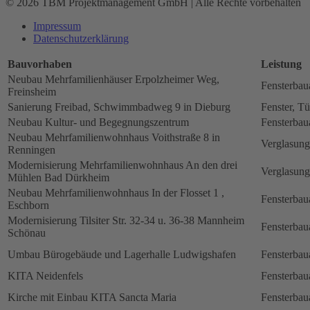
© 2026 TBM Projektmanagement GmbH | Alle Rechte vorbehalten
Impressum
Datenschutz­erklärung
Bauvorhaben
Leistung
Neubau Mehrfamilienhäuser Erpolzheimer Weg,
Fensterbau
Freinsheim
Sanierung Freibad, Schwimmbadweg 9 in Dieburg
Fenster, Tü
Neubau Kultur- und Begegnungszentrum
Fensterbau
Neubau Mehrfamilienwohnhaus Voithstraße 8 in
Verglasung
Renningen
Modernisierung Mehrfamilienwohnhaus An den drei
Verglasung
Mühlen Bad Dürkheim
Neubau Mehrfamilienwohnhaus In der Flosset 1 ,
Fensterbau
Eschborn
Modernisierung Tilsiter Str. 32-34 u. 36-38 Mannheim
Fensterbau
Schönau
Umbau Bürogebäude und Lagerhalle Ludwigshafen
Fensterbau
KITA Neidenfels
Fensterbau
Kirche mit Einbau KITA Sancta Maria
Fensterbau