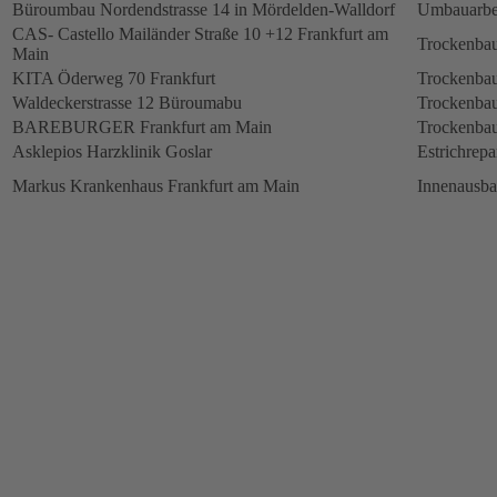
Büroumbau Nordendstrasse 14 in Mördelden-Walldorf
Umbauarbe
CAS- Castello Mailänder Straße 10 +12 Frankfurt am
Trockenbau
Main
KITA Öderweg 70 Frankfurt
Trockenbau
Waldeckerstrasse 12 Büroumabu
Trockenbau
BAREBURGER Frankfurt am Main
Trockenbau
Asklepios Harzklinik Goslar
Estrichrepa
Markus Krankenhaus Frankfurt am Main
Innenausb