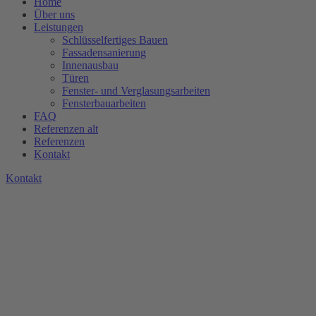
Home
Über uns
Leistungen
Schlüsselfertiges Bauen
Fassadensanierung
Innenausbau
Türen
Fenster- und Verglasungsarbeiten
Fensterbauarbeiten
FAQ
Referenzen alt
Referenzen
Kontakt
K
o
n
t
a
k
t