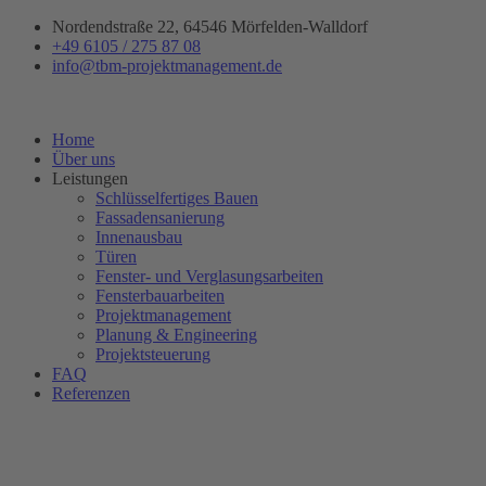
Zum
Nordendstraße 22, 64546 Mörfelden-Walldorf
Inhalt
+49 6105 / 275 87 08
springen
info@tbm-projektmanagement.de
Home
Über uns
Leistungen
Schlüsselfertiges Bauen
Fassadensanierung
Innenausbau
Türen
Fenster- und Verglasungsarbeiten
Fensterbauarbeiten
Projektmanagement
Planung & Engineering
Projektsteuerung
FAQ
Referenzen